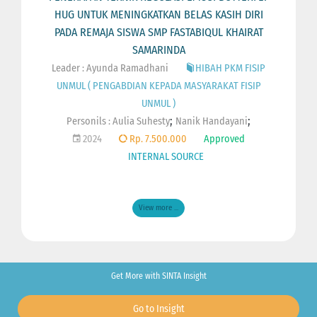
HUG UNTUK MENINGKATKAN BELAS KASIH DIRI
PADA REMAJA SISWA SMP FASTABIQUL KHAIRAT
SAMARINDA
Leader : Ayunda Ramadhani
HIBAH PKM FISIP
UNMUL ( PENGABDIAN KEPADA MASYARAKAT FISIP
UNMUL )
;
;
Personils :
Aulia Suhesty
Nanik Handayani
2024
Rp. 7.500.000
Approved
INTERNAL SOURCE
View more ...
Get More with SINTA Insight
Go to Insight