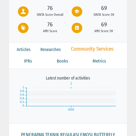
76
69
SINTA Score Overall
SINTA Score 3Yr
76
69
Affil Score
Affil Score 3Yr
Community Services
Articles
Researches
IPRs
Books
Metrics
Latest number of activities
PENERAPAN TEKNIK REGULASI EMOSI BUTTERFLY