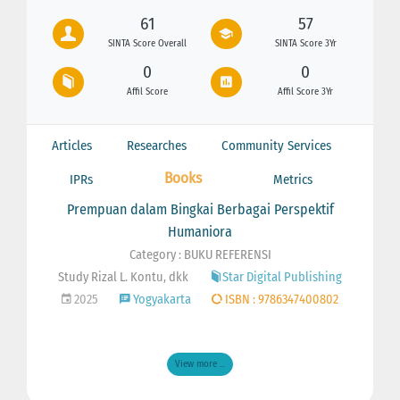
61
57
SINTA Score Overall
SINTA Score 3Yr
0
0
Affil Score
Affil Score 3Yr
Articles
Researches
Community Services
Books
IPRs
Metrics
Prempuan dalam Bingkai Berbagai Perspektif
Humaniora
Category : BUKU REFERENSI
Study Rizal L. Kontu, dkk
Star Digital Publishing
2025
Yogyakarta
ISBN : 9786347400802
View more ...