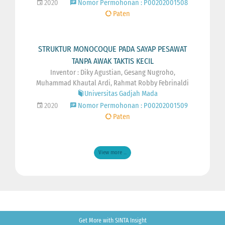
2020
Nomor Permohonan : P00202001508
Paten
STRUKTUR MONOCOQUE PADA SAYAP PESAWAT
TANPA AWAK TAKTIS KECIL
Inventor : Diky Agustian, Gesang Nugroho,
Muhammad Khautal Ardi, Rahmat Robby Febrinaldi
Universitas Gadjah Mada
2020
Nomor Permohonan : P00202001509
Paten
View more ...
Get More with SINTA Insight