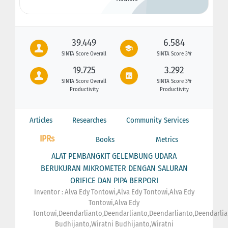
39.449
6.584
SINTA Score Overall
SINTA Score 3Yr
19.725
3.292
SINTA Score Overall
SINTA Score 3Yr
Productivity
Productivity
Articles
Researches
Community Services
IPRs
Books
Metrics
ALAT PEMBANGKIT GELEMBUNG UDARA
BERUKURAN MIKROMETER DENGAN SALURAN
ORIFICE DAN PIPA BERPORI
Inventor : Alva Edy Tontowi,Alva Edy Tontowi,Alva Edy
Tontowi,Alva Edy
Tontowi,Deendarlianto,Deendarlianto,Deendarlianto,Deendarlia
Budhijanto,Wiratni Budhijanto,Wiratni