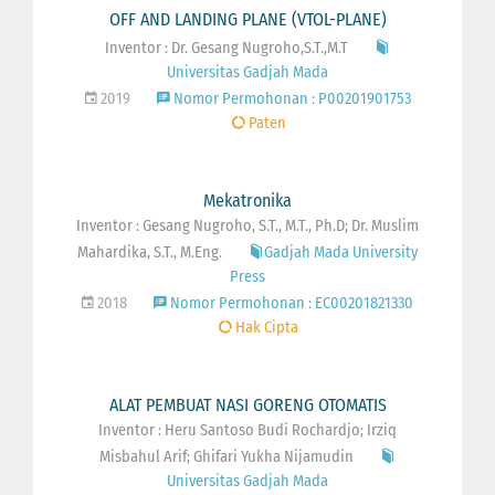
OFF AND LANDING PLANE (VTOL-PLANE)
Inventor : Dr. Gesang Nugroho,S.T.,M.T
Universitas Gadjah Mada
2019
Nomor Permohonan : P00201901753
Paten
Mekatronika
Inventor : Gesang Nugroho, S.T., M.T., Ph.D; Dr. Muslim
Mahardika, S.T., M.Eng.
Gadjah Mada University
Press
2018
Nomor Permohonan : EC00201821330
Hak Cipta
ALAT PEMBUAT NASI GORENG OTOMATIS
Inventor : Heru Santoso Budi Rochardjo; Irziq
Misbahul Arif; Ghifari Yukha Nijamudin
Universitas Gadjah Mada