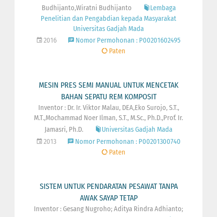
Budhijanto,Wiratni Budhijanto
Lembaga
Penelitian dan Pengabdian kepada Masyarakat
Universitas Gadjah Mada
2016
Nomor Permohonan : P00201602495
Paten
MESIN PRES SEMI MANUAL UNTUK MENCETAK
BAHAN SEPATU REM KOMPOSIT
Inventor : Dr. Ir. Viktor Malau, DEA,Eko Surojo, S.T.,
M.T.,Mochammad Noer Ilman, S.T., M.Sc., Ph.D.,Prof. Ir.
Jamasri, Ph.D.
Universitas Gadjah Mada
2013
Nomor Permohonan : P00201300740
Paten
SISTEM UNTUK PENDARATAN PESAWAT TANPA
AWAK SAYAP TETAP
Inventor : Gesang Nugroho; Aditya Rindra Adhianto;