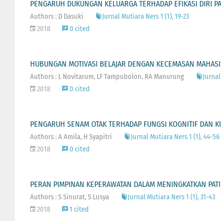
PENGARUH DUKUNGAN KELUARGA TERHADAP EFIKASI DIRI PAS
Authors : D Dasuki
Jurnal Mutiara Ners 1 (1), 19-23
2018
0 cited
HUBUNGAN MOTIVASI BELAJAR DENGAN KECEMASAN MAHAS
Authors : L Novitarum, LF Tampubolon, RA Manurung
Jurnal
2018
0 cited
PENGARUH SENAM OTAK TERHADAP FUNGSI KOGNITIF DAN KU
Authors : A Amila, H Syapitri
Jurnal Mutiara Ners 1 (1), 44-56
2018
0 cited
PERAN PIMPINAN KEPERAWATAN DALAM MENINGKATKAN PATIE
Authors : S Sinurat, S Lusya
Jurnal Mutiara Ners 1 (1), 31-43
2018
1 cited