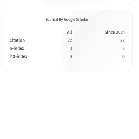
Journal By Google Scholar
All
Since 2021
Citation
22
22
h-index
3
3
i10-index
0
0