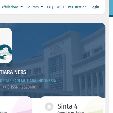
Affiliations
Sources
FAQ
WCU
Registration
Login
TIARA NERS
SITAS SARI MUTIARA INDONESIA
0
E-ISSN : 26204061
Sinta 4
ations
Current Acreditation