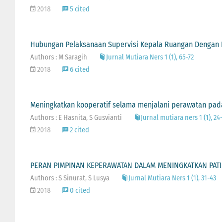
2018
5 cited
Hubungan Pelaksanaan Supervisi Kepala Ruangan Dengan 
Authors : M Saragih
Jurnal Mutiara Ners 1 (1), 65-72
2018
6 cited
Meningkatkan kooperatif selama menjalani perawatan pada 
Authors : E Hasnita, S Gusvianti
Jurnal mutiara ners 1 (1), 24
2018
2 cited
PERAN PIMPINAN KEPERAWATAN DALAM MENINGKATKAN PATIE
Authors : S Sinurat, S Lusya
Jurnal Mutiara Ners 1 (1), 31-43
2018
0 cited