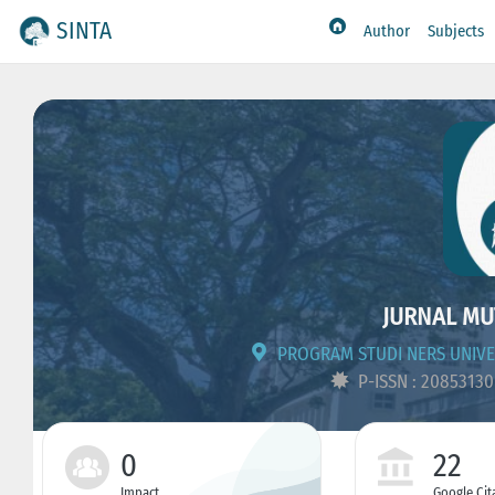
SINTA
Author
Subjects
JURNAL MU
PROGRAM STUDI NERS UNIVER
P-ISSN : 2085313
0
22
Impact
Google Cit