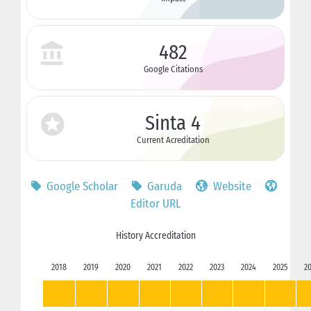
482
Google Citations
Sinta 4
Current Acreditation
Google Scholar
Garuda
Website
Editor URL
History Accreditation
2018
2019
2020
2021
2022
2023
2024
2025
2