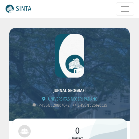
SINTA
JURNAL GEOGRAFI
UNIVERSITAS NEGERI PADANG
P-ISSN : 20867042
E-ISSN : 26146525
0
Impact