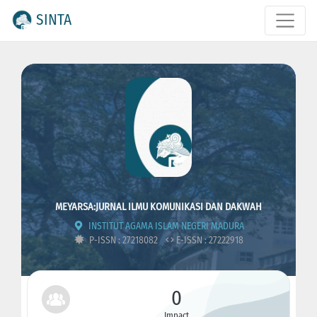
SINTA
MEYARSA:JURNAL ILMU KOMUNIKASI DAN DAKWAH
INSTITUT AGAMA ISLAM NEGERI MADURA
P-ISSN : 27218082
E-ISSN : 27222918
0
Impact