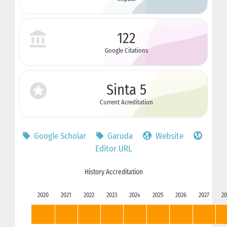
122
Google Citations
Sinta 5
Current Acreditation
Google Scholar
Garuda
Website
Editor URL
History Accreditation
2020
2021
2022
2023
2024
2025
2026
2027
20