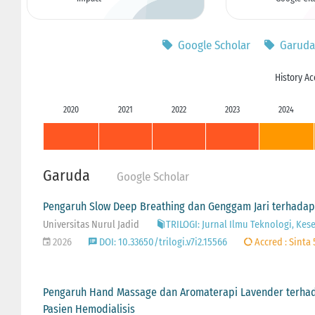
Google Scholar
Garuda
History Ac
2020
2021
2022
2023
2024
Garuda
Google Scholar
Pengaruh Slow Deep Breathing dan Genggam Jari terhadap
Universitas Nurul Jadid
TRILOGI: Jurnal Ilmu Teknologi, Kes
2026
DOI: 10.33650/trilogi.v7i2.15566
Accred : Sinta 
Pengaruh Hand Massage dan Aromaterapi Lavender terhad
Pasien Hemodialisis