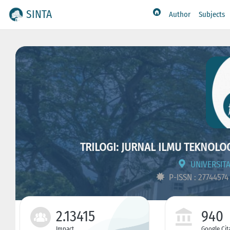
SINTA
Author
Subjects
TRILOGI: JURNAL ILMU TEKNOLO
UNIVERSITA
P-ISSN : 2774457
2.13415
940
Impact
Google Cit