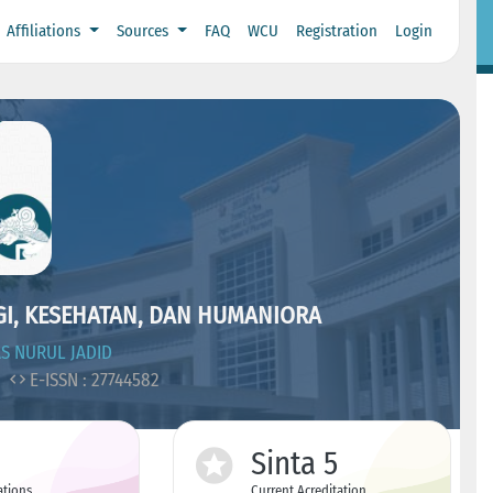
Affiliations
Sources
FAQ
WCU
Registration
Login
GI, KESEHATAN, DAN HUMANIORA
S NURUL JADID
4
E-ISSN : 27744582
Sinta 5
ations
Current Acreditation