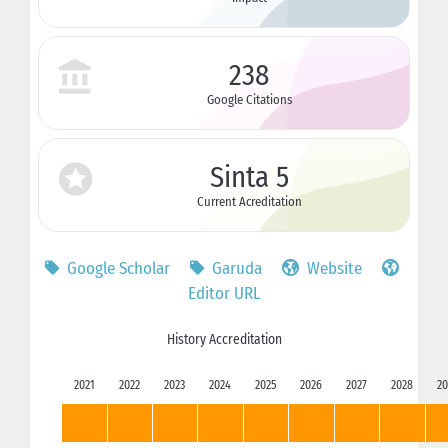
238
Google Citations
Sinta 5
Current Acreditation
Google Scholar
Garuda
Website
Editor URL
History Accreditation
2021
2022
2023
2024
2025
2026
2027
2028
20