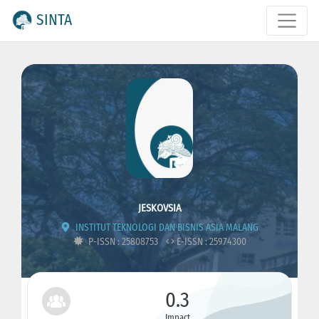
SINTA
JESKOVSIA
INSTITUT TEKNOLOGI DAN BISNIS ASIA MALANG
P-ISSN : 25808753
E-ISSN : 25974300
0.3
Impact