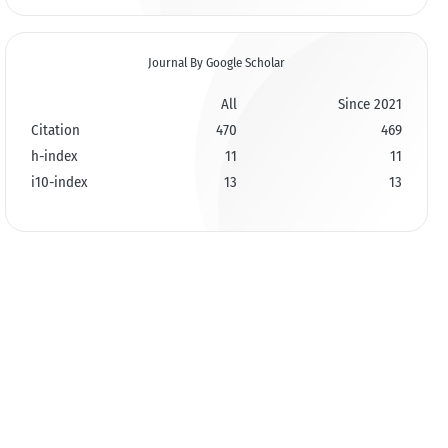
Journal By Google Scholar
All
Since 2021
Citation
470
469
h-index
11
11
i10-index
13
13