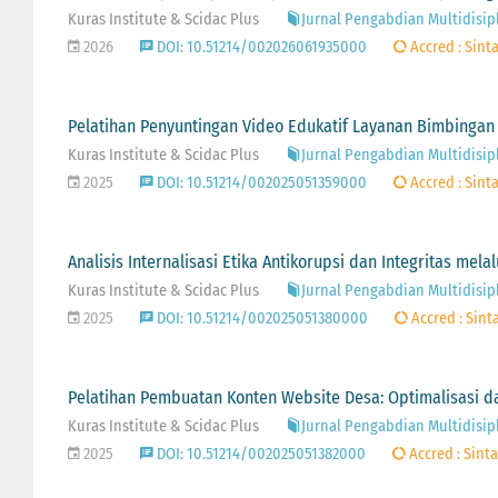
Kuras Institute & Scidac Plus
Jurnal Pengabdian Multidisipli
2026
DOI: 10.51214/002026061935000
Accred : Sinta
Pelatihan Penyuntingan Video Edukatif Layanan Bimbinga
Kuras Institute & Scidac Plus
Jurnal Pengabdian Multidisipli
2025
DOI: 10.51214/002025051359000
Accred : Sinta
Analisis Internalisasi Etika Antikorupsi dan Integritas me
Kuras Institute & Scidac Plus
Jurnal Pengabdian Multidisipli
2025
DOI: 10.51214/002025051380000
Accred : Sinta
Pelatihan Pembuatan Konten Website Desa: Optimalisasi da
Kuras Institute & Scidac Plus
Jurnal Pengabdian Multidisipli
2025
DOI: 10.51214/002025051382000
Accred : Sinta