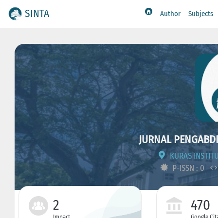
SINTA
Author
Subjects
JURNAL PENGABDI
KURAS INSTITU
P-ISSN : 0
2
470
Impact
Google Cit