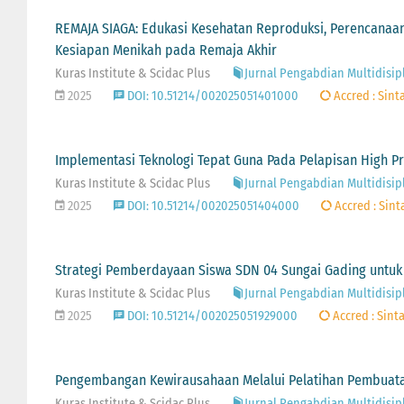
REMAJA SIAGA: Edukasi Kesehatan Reproduksi, Perencanaan
Kesiapan Menikah pada Remaja Akhir
Kuras Institute & Scidac Plus
Jurnal Pengabdian Multidisipli
2025
DOI: 10.51214/002025051401000
Accred : Sinta
Implementasi Teknologi Tepat Guna Pada Pelapisan High P
Kuras Institute & Scidac Plus
Jurnal Pengabdian Multidisipli
2025
DOI: 10.51214/002025051404000
Accred : Sint
Strategi Pemberdayaan Siswa SDN 04 Sungai Gading untuk 
Kuras Institute & Scidac Plus
Jurnal Pengabdian Multidisipli
2025
DOI: 10.51214/002025051929000
Accred : Sinta
Pengembangan Kewirausahaan Melalui Pelatihan Pembuatan
Kuras Institute & Scidac Plus
Jurnal Pengabdian Multidisipli