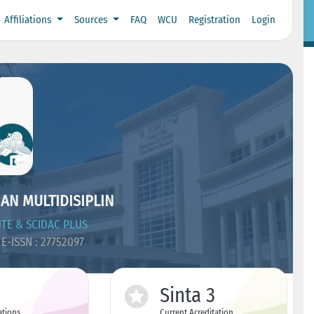
Affiliations
Sources
FAQ
WCU
Registration
Login
AN MULTIDISIPLIN
TE & SCIDAC PLUS
E-ISSN : 27752097
Sinta 3
ations
Current Acreditation