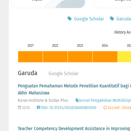
Google Scholar
Garuda
History Ac
2021
2022
2023
2024
20
Garuda
Google Scholar
Penguatan Pemahaman Metode Penelitian Kuantitatif bagi
Akhir Mahasiswa
Kuras Institute & Scidac Plus
Jurnal Pengabdian Multidisipli
2026
DOI: 10.51214/002026061881000
Accred : Sinta
Teacher Competency Development Assistance in Improving 