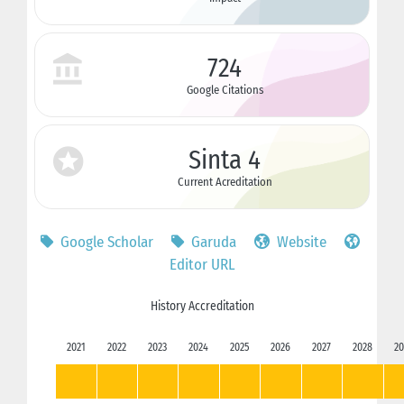
724
Google Citations
Sinta 4
Current Acreditation
Google Scholar
Garuda
Website
Editor URL
History Accreditation
2021
2022
2023
2024
2025
2026
2027
2028
20