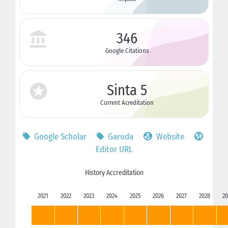
346
Google Citations
Sinta 5
Current Acreditation
Google Scholar
Garuda
Website
Editor URL
History Accreditation
2021
2022
2023
2024
2025
2026
2027
2028
20