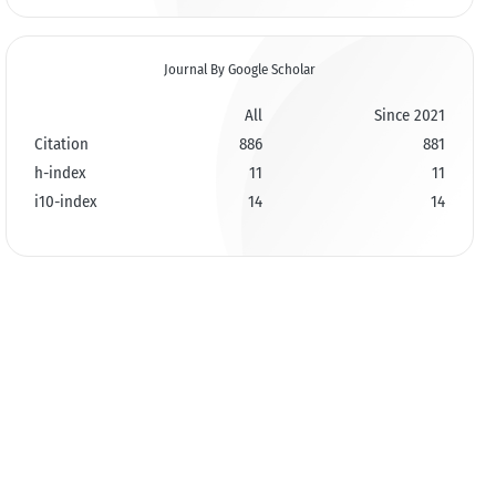
Journal By Google Scholar
All
Since 2021
Citation
886
881
h-index
11
11
i10-index
14
14