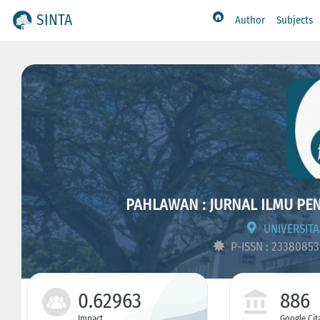
SINTA
Author
Subjects
PAHLAWAN : JURNAL ILMU PEN
UNIVERSITA
P-ISSN : 2338085
0.62963
886
Impact
Google Cit