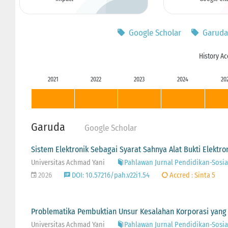
Google Scholar
Garuda
History Ac
2021
2022
2023
2024
20
Garuda
Google Scholar
Sistem Elektronik Sebagai Syarat Sahnya Alat Bukti Elektr
Universitas Achmad Yani
Pahlawan Jurnal Pendidikan-Sosial-
2026
DOI: 10.57216/pah.v22i1.54
Accred : Sinta 5
Problematika Pembuktian Unsur Kesalahan Korporasi yang
Universitas Achmad Yani
Pahlawan Jurnal Pendidikan-Sosial-