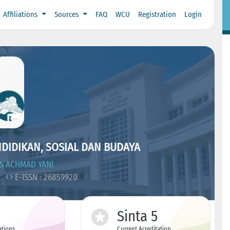
Affiliations
Sources
FAQ
WCU
Registration
Login
DIDIKAN, SOSIAL DAN BUDAYA
S ACHMAD YANI
3
E-ISSN : 26859920
Sinta 5
ations
Current Acreditation