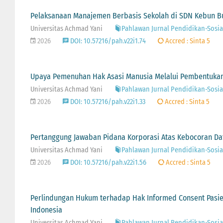
Pelaksanaan Manajemen Berbasis Sekolah di SDN Kebun B
Universitas Achmad Yani
Pahlawan Jurnal Pendidikan-Sosial-
2026
DOI: 10.57216/pah.v22i1.74
Accred : Sinta 5
Upaya Pemenuhan Hak Asasi Manusia Melalui Pembentukan
Universitas Achmad Yani
Pahlawan Jurnal Pendidikan-Sosial-
2026
DOI: 10.57216/pah.v22i1.33
Accred : Sinta 5
Pertanggung Jawaban Pidana Korporasi Atas Kebocoran Da
Universitas Achmad Yani
Pahlawan Jurnal Pendidikan-Sosial-
2026
DOI: 10.57216/pah.v22i1.56
Accred : Sinta 5
Perlindungan Hukum terhadap Hak Informed Consent Pasie
Indonesia
Universitas Achmad Yani
Pahlawan Jurnal Pendidikan-Sosial-