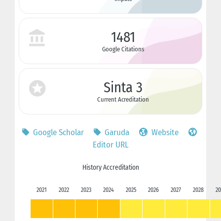
1481
Google Citations
Sinta 3
Current Acreditation
Google Scholar
Garuda
Website
Editor URL
History Accreditation
2021
2022
2023
2024
2025
2026
2027
2028
20