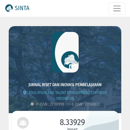
SINTA
JURNAL RISET DAN INOVASI PEMBELAJARAN
EDUCATION AND TALENT DEVELOPMENT CENTER OF
INDONESIA
P-ISSN : 27761959
E-ISSN : 27768872
8.33929
Impact