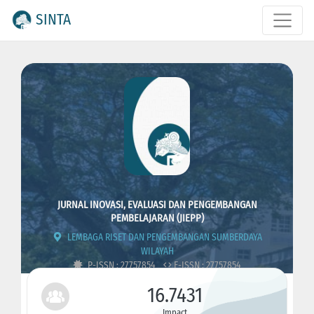
SINTA
JURNAL INOVASI, EVALUASI DAN PENGEMBANGAN
PEMBELAJARAN (JIEPP)
LEMBAGA RISET DAN PENGEMBANGAN SUMBERDAYA
WILAYAH
P-ISSN : 27757854
E-ISSN : 27757854
16.7431
Impact