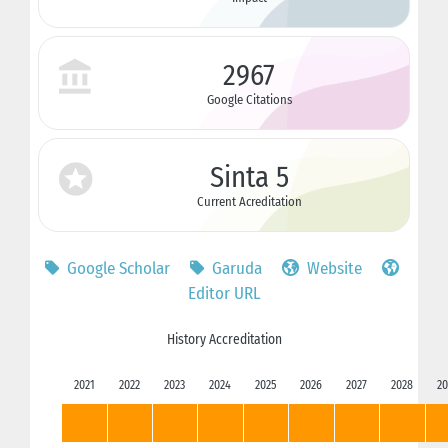
2967
Google Citations
Sinta 5
Current Acreditation
Google Scholar
Garuda
Website
Editor URL
History Accreditation
2021
2022
2023
2024
2025
2026
2027
2028
20