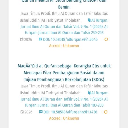
Qur'an melalui AI: Studi Banding ChatGPT dan
Gemini
Jawa Timur: Prodi. Ilmu Al Quran dan Tafsir Fakultas
Ushuluddin IAI Tarbiyatut Tholabah
Al Furqan:
Jurnal Ilmu Al Quran dan Tafsir Vol. 9 No. 1 (2026): Al
Furqan: Jurnal Ilmu Al Quran dan Tafsir 230-253
2026
DOI: 10.58518/alfurqan.v9i1.5045
Accred : Unknown
MaqÄá¹£id al-Qur'an sebagai Kerangka Etis untuk
Mencapai Pilar Pembangunan Sosial dalam
Tujuan Pembangunan Berkelanjutan (SDGs)
Jawa Timur: Prodi. Ilmu Al Quran dan Tafsir Fakultas
Ushuluddin IAI Tarbiyatut Tholabah
Al Furqan:
Jurnal Ilmu Al Quran dan Tafsir Vol. 9 No. 1 (2026): Al
Furqan: Jurnal Ilmu Al Quran dan Tafsir 183-203
2026
DOI: 10.58518/alfurqan.v9i1.4736
Accred : Unknown