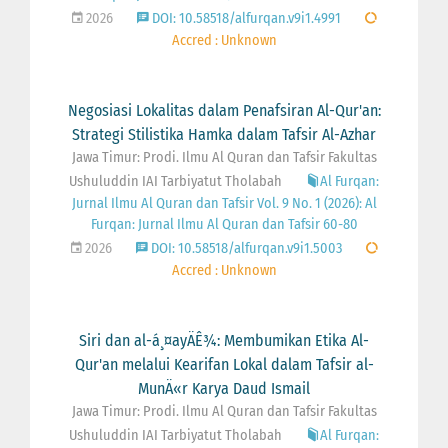
2026
DOI: 10.58518/alfurqan.v9i1.4991
Accred : Unknown
Negosiasi Lokalitas dalam Penafsiran Al-Qur'an:
Strategi Stilistika Hamka dalam Tafsir Al-Azhar
Jawa Timur: Prodi. Ilmu Al Quran dan Tafsir Fakultas
Ushuluddin IAI Tarbiyatut Tholabah
Al Furqan:
Jurnal Ilmu Al Quran dan Tafsir Vol. 9 No. 1 (2026): Al
Furqan: Jurnal Ilmu Al Quran dan Tafsir 60-80
2026
DOI: 10.58518/alfurqan.v9i1.5003
Accred : Unknown
Siri dan al-á¸¤ayÄÊ¾: Membumikan Etika Al-
Qur'an melalui Kearifan Lokal dalam Tafsir al-
MunÄ«r Karya Daud Ismail
Jawa Timur: Prodi. Ilmu Al Quran dan Tafsir Fakultas
Ushuluddin IAI Tarbiyatut Tholabah
Al Furqan: