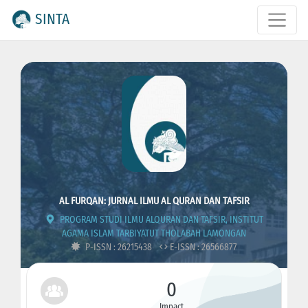
SINTA
AL FURQAN: JURNAL ILMU AL QURAN DAN TAFSIR
PROGRAM STUDI ILMU ALQURAN DAN TAFSIR, INSTITUT
AGAMA ISLAM TARBIYATUT THOLABAH LAMONGAN
P-ISSN : 26215438
E-ISSN : 26566877
0
Impact