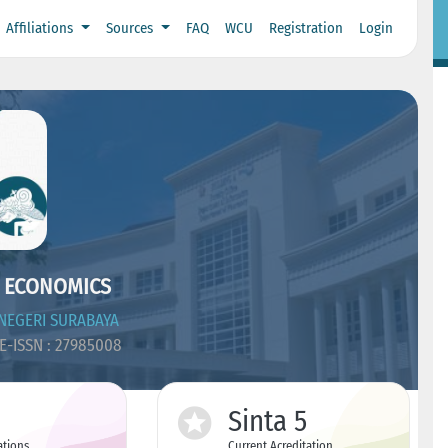
Affiliations
Sources
FAQ
WCU
Registration
Login
 ECONOMICS
NEGERI SURABAYA
E-ISSN : 27985008
Sinta 5
ations
Current Acreditation