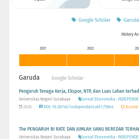
Google Scholar
Garuda
History Ac
2021
2022
20
Garuda
Google Scholar
Pengaruh Tenaga Kerja, Ekspor, NTP, dan Luas Lahan terha
Universitas Negeri Surabaya
Jurnal Ekonomika : INDEPENDEN 
2026
DOI: 10.26740/independent.v6i1.75844
Accred
The PENGARUH BI RATE DAN JUMLAH UANG BEREDAR TERHADA
Universitas Negeri Surabaya
Jurnal Ekonomika : INDEPENDEN 