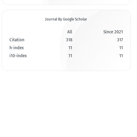
Journal By Google Scholar
All
Since 2021
Citation
318
317
h-index
11
11
i10-index
11
11