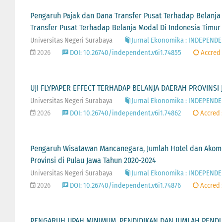
Pengaruh Pajak dan Dana Transfer Pusat Terhadap Belanja
Transfer Pusat Terhadap Belanja Modal Di Indonesia Timur
Universitas Negeri Surabaya
Jurnal Ekonomika : INDEPENDEN 
2026
DOI: 10.26740/independent.v6i1.74855
Accred
UJI FLYPAPER EFFECT TERHADAP BELANJA DAERAH PROVINSI 
Universitas Negeri Surabaya
Jurnal Ekonomika : INDEPENDEN 
2026
DOI: 10.26740/independent.v6i1.74862
Accred
Pengaruh Wisatawan Mancanegara, Jumlah Hotel dan Akom
Provinsi di Pulau Jawa Tahun 2020-2024
Universitas Negeri Surabaya
Jurnal Ekonomika : INDEPENDEN 
2026
DOI: 10.26740/independent.v6i1.74876
Accred
PENGARUH UPAH MINIMUM, PENDIDIKAN DAN JUMLAH PEND