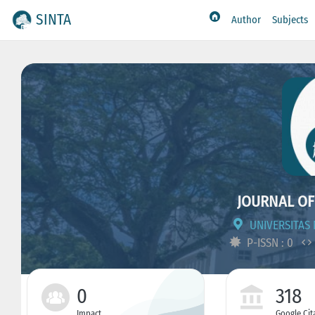
SINTA
Author
Subjects
JOURNAL OF
UNIVERSITAS 
P-ISSN : 0
0
318
Impact
Google Cit