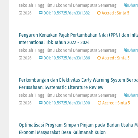
sekolah Tinggi Ilmu Ekonomi Dharmaputra Semarang
Dharm
2026
DOI: 10.59725/de.v33i1.382
Accred : Sinta 5
Pengaruh Kenaikan Pajak Pertambahan Nilai (PPN) dan Infl
International Tbk Tahun 2022 - 2024
sekolah Tinggi Ilmu Ekonomi Dharmaputra Semarang
Dharm
2026
DOI: 10.59725/de.v33i1.386
Accred : Sinta 5
Perkembangan dan Efektivitas Early Warning System Berbasis
Perusahaan: Systematic Literature Review
sekolah Tinggi Ilmu Ekonomi Dharmaputra Semarang
Dharm
2026
DOI: 10.59725/de.v33i1.390
Accred : Sinta 5
Optimalisasi Program Simpan Pinjam pada Badan Usaha M
Ekonomi Masyarakat Desa Kalimanah Kulon