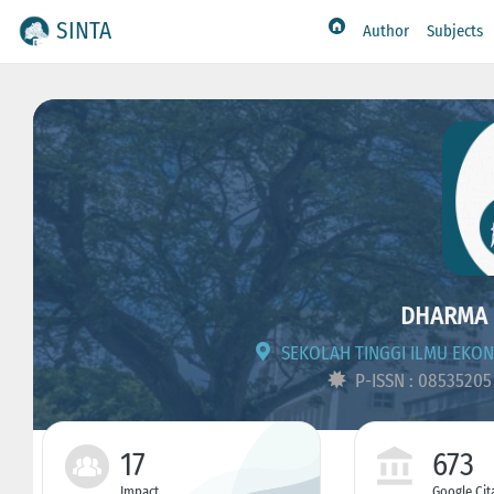
SINTA
Author
Subjects
DHARMA 
SEKOLAH TINGGI ILMU EKO
P-ISSN : 0853520
17
673
Impact
Google Cit