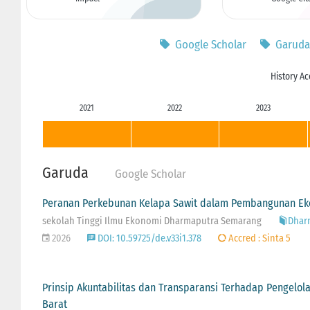
Google Scholar
Garuda
History Ac
2021
2022
2023
Garuda
Google Scholar
Peranan Perkebunan Kelapa Sawit dalam Pembangunan Ek
sekolah Tinggi Ilmu Ekonomi Dharmaputra Semarang
Dharm
2026
DOI: 10.59725/de.v33i1.378
Accred : Sinta 5
Prinsip Akuntabilitas dan Transparansi Terhadap Pengel
Barat