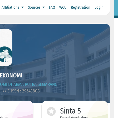
Affiliations
Sources
FAQ
WCU
Registration
Login
EKONOMI
NOMI DHARMA PUTRA SEMARANG
5
E-ISSN : 29645808
Sinta 5
ations
Current Acreditation