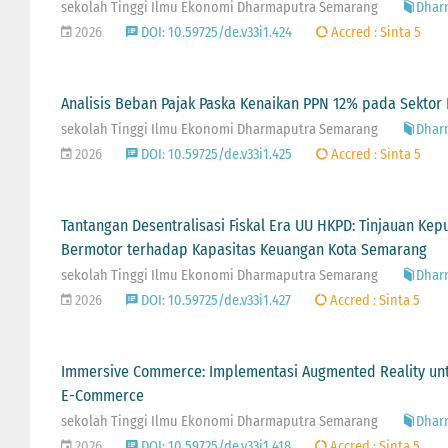
sekolah Tinggi Ilmu Ekonomi Dharmaputra Semarang
Dharm
2026
DOI: 10.59725/de.v33i1.424
Accred : Sinta 5
Analisis Beban Pajak Paska Kenaikan PPN 12% pada Sekto
sekolah Tinggi Ilmu Ekonomi Dharmaputra Semarang
Dharm
2026
DOI: 10.59725/de.v33i1.425
Accred : Sinta 5
Tantangan Desentralisasi Fiskal Era UU HKPD: Tinjauan Kep
Bermotor terhadap Kapasitas Keuangan Kota Semarang
sekolah Tinggi Ilmu Ekonomi Dharmaputra Semarang
Dharm
2026
DOI: 10.59725/de.v33i1.427
Accred : Sinta 5
Immersive Commerce: Implementasi Augmented Reality un
E-Commerce
sekolah Tinggi Ilmu Ekonomi Dharmaputra Semarang
Dharm
2026
DOI: 10.59725/de.v33i1.418
Accred : Sinta 5