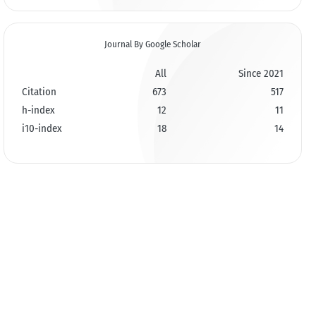
Journal By Google Scholar
All
Since 2021
Citation
673
517
h-index
12
11
i10-index
18
14