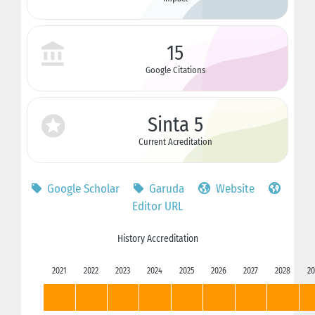
15
Google Citations
Sinta 5
Current Acreditation
Google Scholar
Garuda
Website
Editor URL
History Accreditation
2021
2022
2023
2024
2025
2026
2027
2028
20