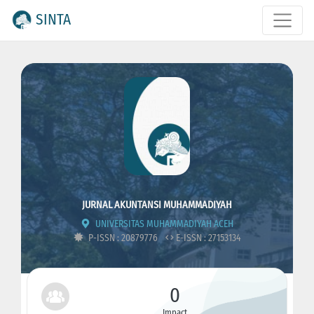
SINTA
JURNAL AKUNTANSI MUHAMMADIYAH
UNIVERSITAS MUHAMMADIYAH ACEH
P-ISSN : 20879776
E-ISSN : 27153134
0
Impact