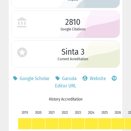
2810
Google Citations
Sinta 3
Current Acreditation
Google Scholar
Garuda
Website
Editor URL
History Accreditation
2019
2020
2021
2022
2023
2024
2025
2026
2