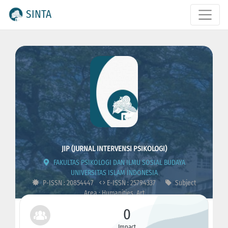
SINTA
JIP (JURNAL INTERVENSI PSIKOLOGI)
FAKULTAS PSIKOLOGI DAN ILMU SOSIAL BUDAYA
UNIVERSITAS ISLAM INDONESIA
P-ISSN : 20854447
E-ISSN : 25794337
Subject
Area : Humanities, Art
0
Impact