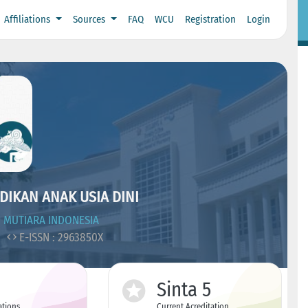
Affiliations
Sources
FAQ
WCU
Registration
Login
DIKAN ANAK USIA DINI
I MUTIARA INDONESIA
X
E-ISSN : 2963850X
Sinta 5
ations
Current Acreditation