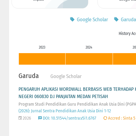
Google Scholar
Garuda
History Ac
2023
2024
20
Garuda
Google Scholar
PENGARUH APLIKASI WORDWALL BERBASIS WEB TERHADAP 
NEGERI 060830 D.I PANJAITAN MEDAN PETISAH
Program Studi Pendidikan Guru Pendidikan Anak Usia Dini (PGP
(2026): Jurnal Sentra Pendidikan Anak Usia Dini 1-12
2026
DOI: 10.51544/sentra.v5i1.6767
Accred : Sinta 5