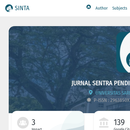
SINTA
Author
Subjects
JURNAL SENTRA PENDI
UNIVERSITAS SAR
P-ISSN : 2963850
3
139
Impact
Google Cit