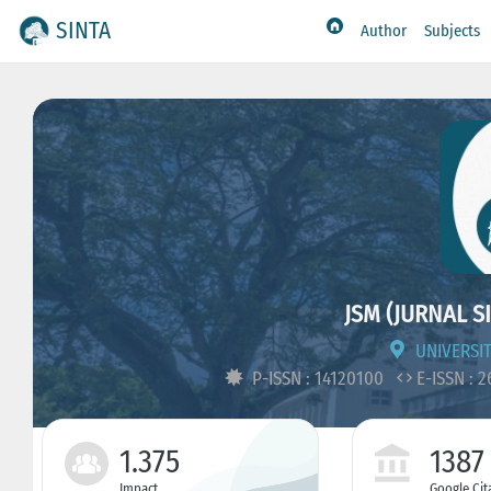
SINTA
Author
Subjects
JSM (JURNAL S
UNIVERSIT
P-ISSN : 14120100
E-ISSN : 
1.375
1387
Impact
Google Cit