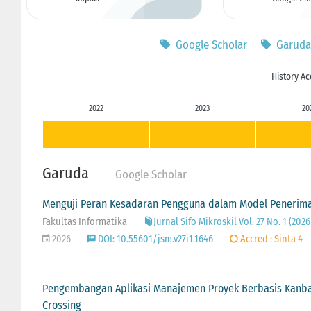
Google Scholar
Garuda
History Ac
2022
2023
20
Garuda
Google Scholar
Menguji Peran Kesadaran Pengguna dalam Model Penerima
Fakultas Informatika
Jurnal Sifo Mikroskil Vol. 27 No. 1 (2
2026
DOI: 10.55601/jsm.v27i1.1646
Accred : Sinta 4
Pengembangan Aplikasi Manajemen Proyek Berbasis Kanban
Crossing