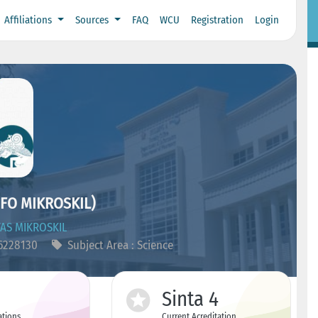
Affiliations
Sources
FAQ
WCU
Registration
Login
IFO MIKROSKIL)
AS MIKROSKIL
26228130
Subject Area : Science
Sinta 4
ations
Current Acreditation