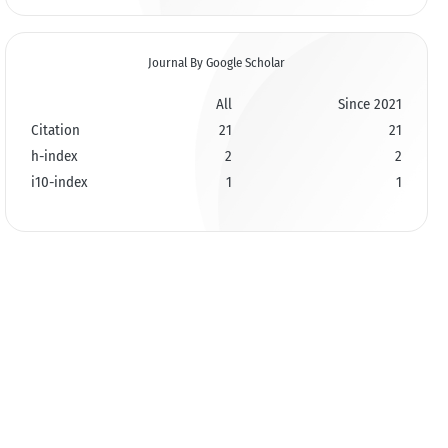
Journal By Google Scholar
All
Since 2021
Citation
21
21
h-index
2
2
i10-index
1
1