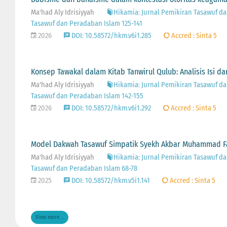
Ma'had Aly Idrisiyyah
Hikamia: Jurnal Pemikiran Tasawuf dan
Tasawuf dan Peradaban Islam 125-141
2026
DOI: 10.58572/hkm.v6i1.285
Accred : Sinta 5
Konsep Tawakal dalam Kitab Tanwirul Qulub: Analisis Isi 
Ma'had Aly Idrisiyyah
Hikamia: Jurnal Pemikiran Tasawuf dan
Tasawuf dan Peradaban Islam 142-155
2026
DOI: 10.58572/hkm.v6i1.292
Accred : Sinta 5
Model Dakwah Tasawuf Simpatik Syekh Akbar Muhammad Fa
Ma'had Aly Idrisiyyah
Hikamia: Jurnal Pemikiran Tasawuf dan
Tasawuf dan Peradaban Islam 68-78
2025
DOI: 10.58572/hkm.v5i1.141
Accred : Sinta 5
View more ...