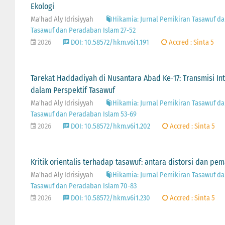
Ekologi
Ma'had Aly Idrisiyyah
Hikamia: Jurnal Pemikiran Tasawuf dan
Tasawuf dan Peradaban Islam 27-52
2026
DOI: 10.58572/hkm.v6i1.191
Accred : Sinta 5
Tarekat Haddadiyah di Nusantara Abad Ke-17: Transmisi Inte
dalam Perspektif Tasawuf
Ma'had Aly Idrisiyyah
Hikamia: Jurnal Pemikiran Tasawuf dan
Tasawuf dan Peradaban Islam 53-69
2026
DOI: 10.58572/hkm.v6i1.202
Accred : Sinta 5
Kritik orientalis terhadap tasawuf: antara distorsi dan p
Ma'had Aly Idrisiyyah
Hikamia: Jurnal Pemikiran Tasawuf dan
Tasawuf dan Peradaban Islam 70-83
2026
DOI: 10.58572/hkm.v6i1.230
Accred : Sinta 5