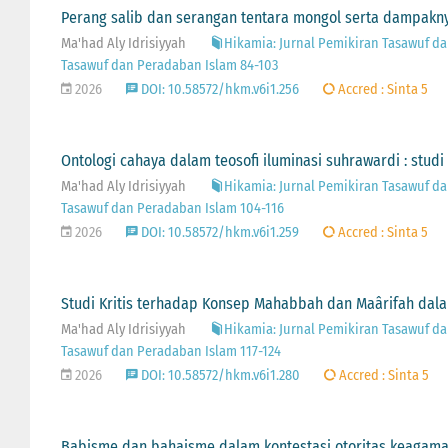
Perang salib dan serangan tentara mongol serta dampakn
Ma'had Aly Idrisiyyah
Hikamia: Jurnal Pemikiran Tasawuf dan
Tasawuf dan Peradaban Islam 84-103
2026
DOI: 10.58572/hkm.v6i1.256
Accred : Sinta 5
Ontologi cahaya dalam teosofi iluminasi suhrawardi : studi
Ma'had Aly Idrisiyyah
Hikamia: Jurnal Pemikiran Tasawuf dan
Tasawuf dan Peradaban Islam 104-116
2026
DOI: 10.58572/hkm.v6i1.259
Accred : Sinta 5
Studi Kritis terhadap Konsep Mahabbah dan Maârifah dala
Ma'had Aly Idrisiyyah
Hikamia: Jurnal Pemikiran Tasawuf dan
Tasawuf dan Peradaban Islam 117-124
2026
DOI: 10.58572/hkm.v6i1.280
Accred : Sinta 5
Babisme dan bahaisme dalam kontestasi otoritas keagama