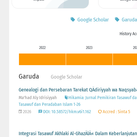
Google Scholar
Garuda
History Ac
2022
2023
20
Garuda
Google Scholar
Genealogi dan Persebaran Tarekat QÄdiriyyah wa Naqsyab
Ma'had Aly Idrisiyyah
Hikamia: Jurnal Pemikiran Tasawuf dan
Tasawuf dan Peradaban Islam 1-26
2026
DOI: 10.58572/hkm.v6i1.162
Accred : Sinta 5
Integrasi Tasawuf Akhlaki Al-GhazÄlÄ« Dalam Keberlanjuta