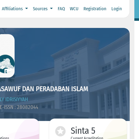
Affiliations
Sources
FAQ
WCU
Registration
Login
TASAWUF DAN PERADABAN ISLAM
Y IDRISIYYAH
E-ISSN : 28082044
Sinta 5
ations
Current Acreditation