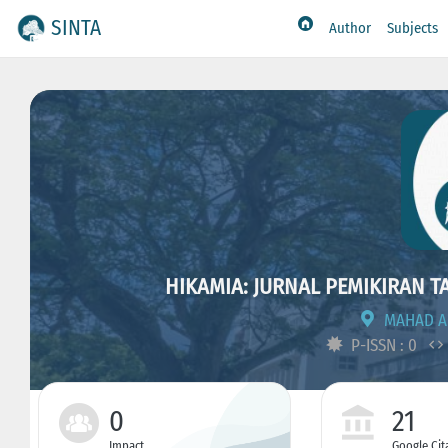
SINTA
Author
Subjects
HIKAMIA: JURNAL PEMIKIRAN 
MAHAD AL
P-ISSN : 0
0
21
Impact
Google Cit