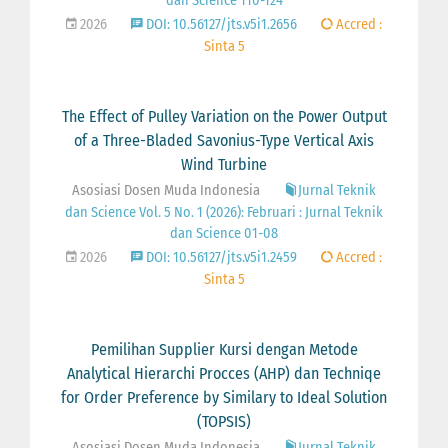
dan Science 110-124
2026
DOI: 10.56127/jts.v5i1.2656
Accred :
Sinta 5
The Effect of Pulley Variation on the Power Output
of a Three-Bladed Savonius-Type Vertical Axis
Wind Turbine
Asosiasi Dosen Muda Indonesia
Jurnal Teknik
dan Science Vol. 5 No. 1 (2026): Februari : Jurnal Teknik
dan Science 01-08
2026
DOI: 10.56127/jts.v5i1.2459
Accred :
Sinta 5
Pemilihan Supplier Kursi dengan Metode
Analytical Hierarchi Procces (AHP) dan Techniqe
for Order Preference by Similary to Ideal Solution
(TOPSIS)
Asosiasi Dosen Muda Indonesia
Jurnal Teknik