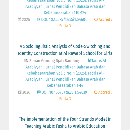
Kebahasaaraban Vol. 5 No. 1 (2026): Tadris Al-
'Arabiyyah: Jurnal Pendidikan Bahasa Arab dan
Kebahasaaraban 110-124
2026
DOI: 10.15575/ta.v5i1.54606
Accred :
Sinta 3
A Sociolinguistic Analysis of Code-Switching and
Identity Construction at Al Rawabi School for Girls
UIN Sunan Gunung Djati Bandung
Tadris Al-
'Arabiyyah: Jurnal Pendidikan Bahasa Arab dan
Kebahasaaraban Vol. 5 No. 1 (2026): Tadris Al-
'Arabiyyah: Jurnal Pendidikan Bahasa Arab dan
Kebahasaaraban 1-14
2026
DOI: 10.15575/ta.v5i1.54639
Accred :
Sinta 3
The Implementation of the Four Strands Model in
Teaching Arabic Fusha to Arabic Education