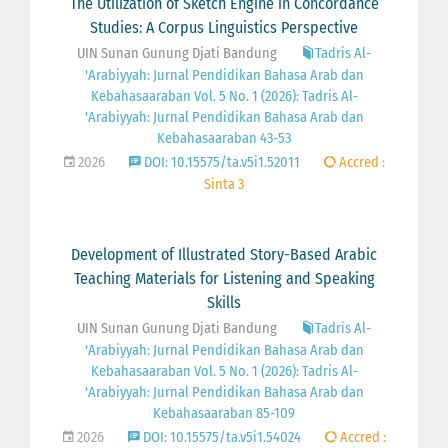
The Utilization of Sketch Engine in Concordance
Studies: A Corpus Linguistics Perspective
UIN Sunan Gunung Djati Bandung
Tadris Al-
'Arabiyyah: Jurnal Pendidikan Bahasa Arab dan
Kebahasaaraban Vol. 5 No. 1 (2026): Tadris Al-
'Arabiyyah: Jurnal Pendidikan Bahasa Arab dan
Kebahasaaraban 43-53
2026
DOI: 10.15575/ta.v5i1.52011
Accred :
Sinta 3
Development of Illustrated Story-Based Arabic
Teaching Materials for Listening and Speaking
Skills
UIN Sunan Gunung Djati Bandung
Tadris Al-
'Arabiyyah: Jurnal Pendidikan Bahasa Arab dan
Kebahasaaraban Vol. 5 No. 1 (2026): Tadris Al-
'Arabiyyah: Jurnal Pendidikan Bahasa Arab dan
Kebahasaaraban 85-109
2026
DOI: 10.15575/ta.v5i1.54024
Accred :