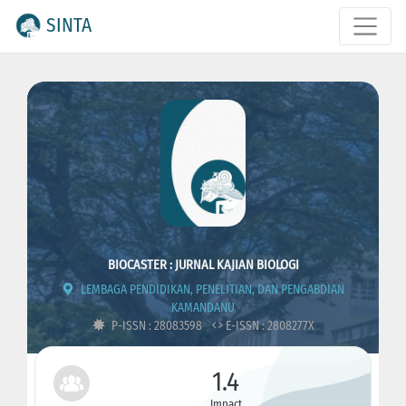
SINTA
BIOCASTER : JURNAL KAJIAN BIOLOGI
LEMBAGA PENDIDIKAN, PENELITIAN, DAN PENGABDIAN
KAMANDANU
P-ISSN : 28083598
E-ISSN : 2808277X
1.4
Impact