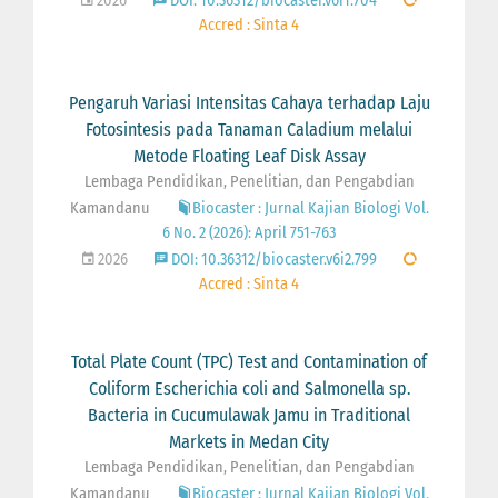
2026
DOI: 10.36312/biocaster.v6i1.704
Accred : Sinta 4
Pengaruh Variasi Intensitas Cahaya terhadap Laju
Fotosintesis pada Tanaman Caladium melalui
Metode Floating Leaf Disk Assay
Lembaga Pendidikan, Penelitian, dan Pengabdian
Kamandanu
Biocaster : Jurnal Kajian Biologi Vol.
6 No. 2 (2026): April 751-763
2026
DOI: 10.36312/biocaster.v6i2.799
Accred : Sinta 4
Total Plate Count (TPC) Test and Contamination of
Coliform Escherichia coli and Salmonella sp.
Bacteria in Cucumulawak Jamu in Traditional
Markets in Medan City
Lembaga Pendidikan, Penelitian, dan Pengabdian
Kamandanu
Biocaster : Jurnal Kajian Biologi Vol.