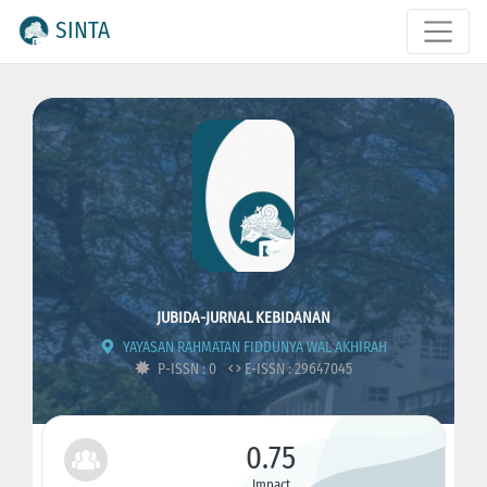
SINTA
JUBIDA-JURNAL KEBIDANAN
YAYASAN RAHMATAN FIDDUNYA WAL AKHIRAH
P-ISSN : 0
E-ISSN : 29647045
0.75
Impact