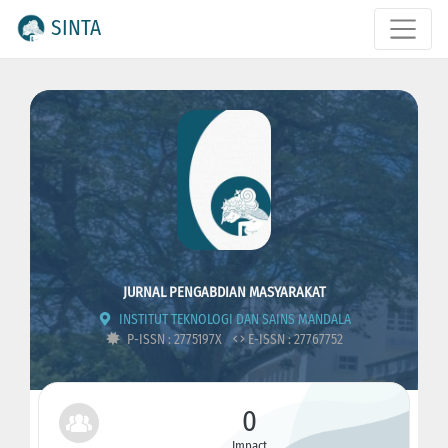
SINTA
JURNAL PENGABDIAN MASYARAKAT
INSTITUT TEKNOLOGI DAN SAINS MANDALA
P-ISSN : 2775197X
E-ISSN : 27767752
0
Impact