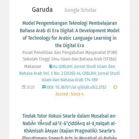
Garuda
Google Scholar
Model Pengembangan Teknologi Pembelajaran
Bahasa Arab di Era Digital: A Development Model
of Technology for Arabic Language Learning in
the Digital Era
Pusat Penelitian dan Pengabdian Masyarakat (P3M)
Sekolah Tinggi Ilmu Islam dan Bahasa Arab (STIBA)
Makassar
AL-QIBLAH: Jurnal Studi Islam dan
Bahasa Arab Vol. 5 No. 2 (2026): AL-QIBLAH: Jurnal Studi
Islam dan Bahasa Arab 174-189
2026
DOI: 10.36701/al-qiblah.v5i2.2752
Accred : Sinta 4
Tindak Tutur Ilokusi Searle dalam Musalsal an-
NabÄ« YÅ«suf aá¹£-á¹¢iddÄ«q al-á¸¤alqah al-
KhÄmisah âAsyar (Kajian Pragmatik): Searle's
Illocutionary Speech Acts in Musalsal al-NabÄ«