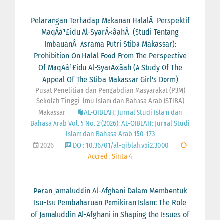
Pelarangan Terhadap Makanan HalalÂ Perspektif
MaqÄá¹£idu Al-SyarÄ«âahÂ (Studi Tentang
ImbauanÂ Asrama Putri Stiba Makassar):
Prohibition On Halal Food From The Perspective
Of MaqÄá¹£idu Al-SyarÄ«âah (A Study Of The
Appeal Of The Stiba Makassar Girl's Dorm)
Pusat Penelitian dan Pengabdian Masyarakat (P3M)
Sekolah Tinggi Ilmu Islam dan Bahasa Arab (STIBA)
Makassar
AL-QIBLAH: Jurnal Studi Islam dan
Bahasa Arab Vol. 5 No. 2 (2026): AL-QIBLAH: Jurnal Studi
Islam dan Bahasa Arab 150-173
2026
DOI: 10.36701/al-qiblah.v5i2.3000
Accred : Sinta 4
Peran Jamaluddin Al-Afghani Dalam Membentuk
Isu-Isu Pembaharuan Pemikiran Islam: The Role
of Jamaluddin Al-Afghani in Shaping the Issues of