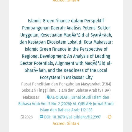
Accred : Sinta 4
Islamic Green Finance dalam Perspektif
Pembangunan Daerah: Analisis Potensi Sektor
Unggulan, Kesesuaian MaqÄá¹£id al-SyarÄ«âah,
dan Kesiapan Ekosistem Lokal di Kota Makassar:
Islamic Green Finance in the Perspective of
Regional Development: An Analysis of Leading
Sector Potentials, Alignment with MaqÄá¹£id al-
SharÄ«âah, and the Readiness of the Local
Ecosystem in Makassar City
Pusat Penelitian dan Pengabdian Masyarakat (P3M)
Sekolah Tinggi Ilmu Islam dan Bahasa Arab (STIBA)
Makassar
AL-QIBLAH: Jurnal Studi Islam dan
Bahasa Arab Vol. 5 No. 2 (2026): AL-QIBLAH: Jurnal Studi
Islam dan Bahasa Arab 112-133
2026
DOI: 10.36701/al-qiblah.v5i2.2997
Accred : Sinta 4