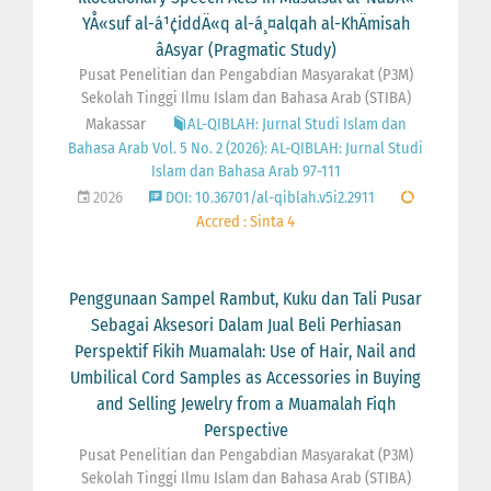
YÅ«suf al-á¹¢iddÄ«q al-á¸¤alqah al-KhÄmisah
âAsyar (Pragmatic Study)
Pusat Penelitian dan Pengabdian Masyarakat (P3M)
Sekolah Tinggi Ilmu Islam dan Bahasa Arab (STIBA)
Makassar
AL-QIBLAH: Jurnal Studi Islam dan
Bahasa Arab Vol. 5 No. 2 (2026): AL-QIBLAH: Jurnal Studi
Islam dan Bahasa Arab 97-111
2026
DOI: 10.36701/al-qiblah.v5i2.2911
Accred : Sinta 4
Penggunaan Sampel Rambut, Kuku dan Tali Pusar
Sebagai Aksesori Dalam Jual Beli Perhiasan
Perspektif Fikih Muamalah: Use of Hair, Nail and
Umbilical Cord Samples as Accessories in Buying
and Selling Jewelry from a Muamalah Fiqh
Perspective
Pusat Penelitian dan Pengabdian Masyarakat (P3M)
Sekolah Tinggi Ilmu Islam dan Bahasa Arab (STIBA)