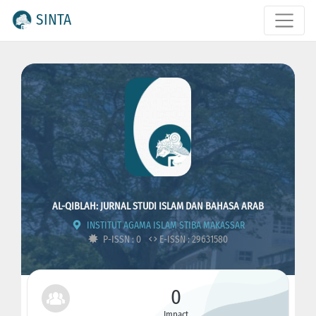
SINTA
AL-QIBLAH: JURNAL STUDI ISLAM DAN BAHASA ARAB
INSTITUT AGAMA ISLAM STIBA MAKASSAR
P-ISSN : 0
E-ISSN : 29631580
0
Impact