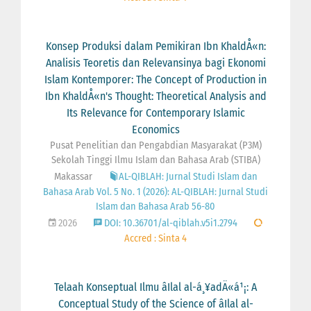
Konsep Produksi dalam Pemikiran Ibn KhaldÅ«n:
Analisis Teoretis dan Relevansinya bagi Ekonomi
Islam Kontemporer: The Concept of Production in
Ibn KhaldÅ«n's Thought: Theoretical Analysis and
Its Relevance for Contemporary Islamic
Economics
Pusat Penelitian dan Pengabdian Masyarakat (P3M)
Sekolah Tinggi Ilmu Islam dan Bahasa Arab (STIBA)
Makassar
AL-QIBLAH: Jurnal Studi Islam dan
Bahasa Arab Vol. 5 No. 1 (2026): AL-QIBLAH: Jurnal Studi
Islam dan Bahasa Arab 56-80
2026
DOI: 10.36701/al-qiblah.v5i1.2794
Accred : Sinta 4
Telaah Konseptual Ilmu âIlal al-á¸¥adÄ«á¹¡: A
Conceptual Study of the Science of âIlal al-