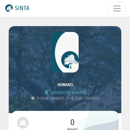
SINTA
HUMANO
UNIVERSITAS KHAIRUN
P-ISSN : 19786115
E-ISSN : 25979213
0
Impact