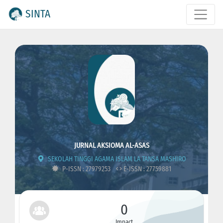
SINTA
JURNAL AKSIOMA AL-ASAS
SEKOLAH TINGGI AGAMA ISLAM LA TANSA MASHIRO
P-ISSN : 27979253
E-ISSN : 27759881
0
Impact