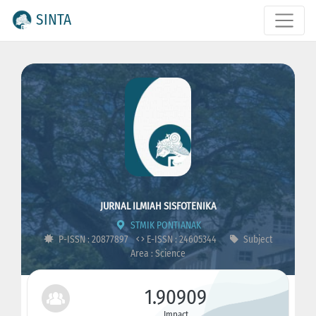
SINTA
JURNAL ILMIAH SISFOTENIKA
STMIK PONTIANAK
P-ISSN : 20877897
E-ISSN : 24605344
Subject
Area : Science
1.90909
Impact