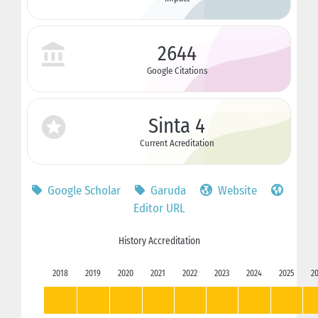
2644
Google Citations
Sinta 4
Current Acreditation
Google Scholar
Garuda
Website
Editor URL
History Accreditation
2018
2019
2020
2021
2022
2023
2024
2025
2