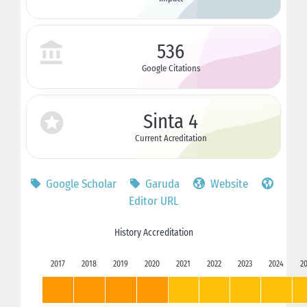
536
Google Citations
Sinta 4
Current Acreditation
Google Scholar
Garuda
Website
Editor URL
History Accreditation
2017
2018
2019
2020
2021
2022
2023
2024
2