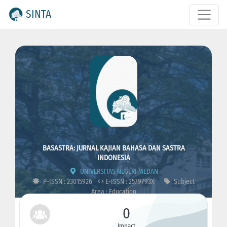
SINTA
BASASTRA: JURNAL KAJIAN BAHASA DAN SASTRA
INDONESIA
UNIVERSITAS NEGERI MEDAN
P-ISSN : 23015926
E-ISSN : 2579793X
Subject
Area : Education
0
Impact