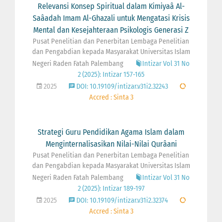
Relevansi Konsep Spiritual dalam Kimiyaâ Al-
Saâadah Imam Al-Ghazali untuk Mengatasi Krisis
Mental dan Kesejahteraan Psikologis Generasi Z
Pusat Penelitian dan Penerbitan Lembaga Penelitian
dan Pengabdian kepada Masyarakat Universitas Islam
Negeri Raden Fatah Palembang
Intizar Vol 31 No
2 (2025): Intizar 157-165
2025
DOI: 10.19109/intizar.v31i2.32243
Accred : Sinta 3
Strategi Guru Pendidikan Agama Islam dalam
Menginternalisasikan Nilai-Nilai Qurâani
Pusat Penelitian dan Penerbitan Lembaga Penelitian
dan Pengabdian kepada Masyarakat Universitas Islam
Negeri Raden Fatah Palembang
Intizar Vol 31 No
2 (2025): Intizar 189-197
2025
DOI: 10.19109/intizar.v31i2.32374
Accred : Sinta 3