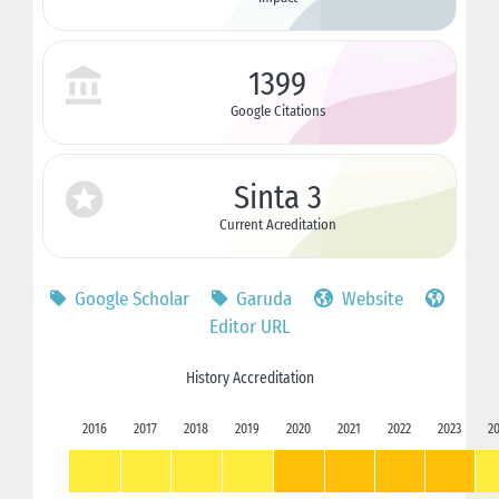
1399
Google Citations
Sinta 3
Current Acreditation
Google Scholar
Garuda
Website
Editor URL
History Accreditation
2016
2017
2018
2019
2020
2021
2022
2023
2