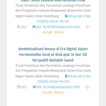
Islam: Solusi Ekonomi atau Ancaman Etika
Pusat Penelitian dan Penerbitan Lembaga Penelitian
dan Pengabdian kepada Masyarakat Universitas Islam
Negeri Raden Fatah Palembang
Intizar Vol 31 No
2 (2025): Intizar 134-145
2025
DOI: 10.19109/intizar.v31i2.31453
Accred : Sinta 3
Kontekstualisasi Nusyuz di Era Digital: Kajian
Hermeneutika Surat al-NisÄ ayat 34 dan 128
Perspektif Abdullah Saeed
Pusat Penelitian dan Penerbitan Lembaga Penelitian
dan Pengabdian kepada Masyarakat Universitas Islam
Negeri Raden Fatah Palembang
Intizar Vol 31 No
2 (2025): Intizar 146-156
2025
DOI: 10.19109/intizar.v31i2.31921
Accred : Sinta 3