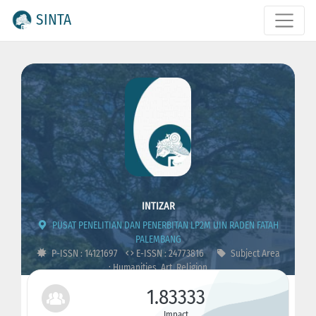
SINTA
INTIZAR
PUSAT PENELITIAN DAN PENERBITAN LP2M UIN RADEN FATAH
PALEMBANG
P-ISSN : 14121697
E-ISSN : 24773816
Subject Area
: Humanities, Art, Religion
1.83333
Impact