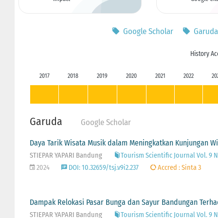
Google Scholar
Garuda
History Ac
2017
2018
2019
2020
2021
2022
20
Garuda
Google Scholar
Daya Tarik Wisata Musik dalam Meningkatkan Kunjungan W
STIEPAR YAPARI Bandung
Tourism Scientific Journal Vol. 9 N
2024
DOI: 10.32659/tsj.v9i2.237
Accred : Sinta 3
Dampak Relokasi Pasar Bunga dan Sayur Bandungan Terhad
STIEPAR YAPARI Bandung
Tourism Scientific Journal Vol. 9 N