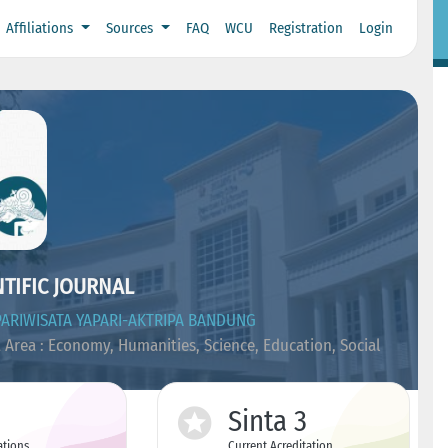
Affiliations
Sources
FAQ
WCU
Registration
Login
TIFIC JOURNAL
ARIWISATA YAPARI-AKTRIPA BANDUNG
 Area : Economy, Humanities, Science, Education, Social
Sinta 3
ations
Current Acreditation