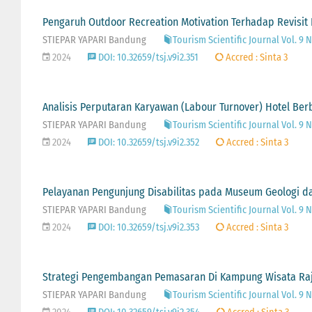
Pengaruh Outdoor Recreation Motivation Terhadap Revisit I
STIEPAR YAPARI Bandung
Tourism Scientific Journal Vol. 9 N
2024
DOI: 10.32659/tsj.v9i2.351
Accred : Sinta 3
Analisis Perputaran Karyawan (Labour Turnover) Hotel Ber
STIEPAR YAPARI Bandung
Tourism Scientific Journal Vol. 9 No
2024
DOI: 10.32659/tsj.v9i2.352
Accred : Sinta 3
Pelayanan Pengunjung Disabilitas pada Museum Geologi da
STIEPAR YAPARI Bandung
Tourism Scientific Journal Vol. 9 N
2024
DOI: 10.32659/tsj.v9i2.353
Accred : Sinta 3
Strategi Pengembangan Pemasaran Di Kampung Wisata Raj
STIEPAR YAPARI Bandung
Tourism Scientific Journal Vol. 9 N