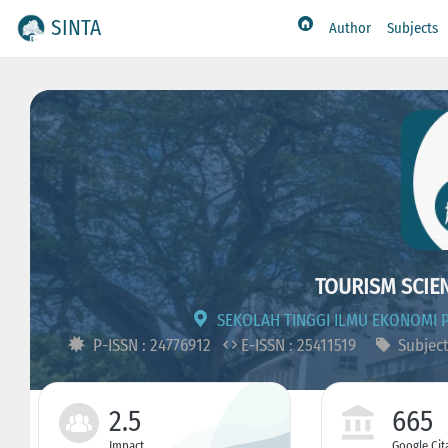
SINTA
Author
Subjects
TOURISM SCIEN
SEKOLAH TINGGI ILMU EKONOMI P
P-ISSN : 24776912
E-ISSN : 25411519
Subject
2.5
665
Impact
Google Cit