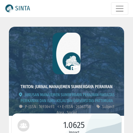
SINTA
TRITON: JURNAL MANAJEMEN SUMBERDAYA PERAIRAN
JURUSAN MANAJEMEN SUMBERDAYA PERAIRAN FAKULTAS
PERIKANAN DAN ILMU KELAUTAN UNIVERSITAS PATTIMURA
P-ISSN : 16936493
E-ISSN : 26562758
Subject
Area : Social
1.0625
Impact