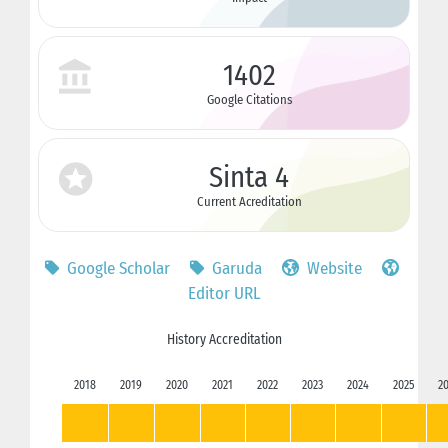
1402
Google Citations
Sinta 4
Current Acreditation
Google Scholar
Garuda
Website
Editor URL
History Accreditation
2018
2019
2020
2021
2022
2023
2024
2025
2