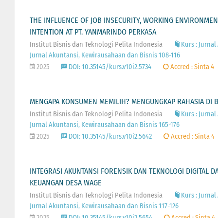
THE INFLUENCE OF JOB INSECURITY, WORKING ENVIRONME
INTENTION AT PT. YANMARINDO PERKASA
Institut Bisnis dan Teknologi Pelita Indonesia
Kurs : Jurnal
Jurnal Akuntansi, Kewirausahaan dan Bisnis 108-116
2025
DOI: 10.35145/kurs.v10i2.5734
Accred : Sinta 4
MENGAPA KONSUMEN MEMILIH? MENGUNGKAP RAHASIA DI B
Institut Bisnis dan Teknologi Pelita Indonesia
Kurs : Jurnal
Jurnal Akuntansi, Kewirausahaan dan Bisnis 165-176
2025
DOI: 10.35145/kurs.v10i2.5642
Accred : Sinta 4
INTEGRASI AKUNTANSI FORENSIK DAN TEKNOLOGI DIGITAL 
KEUANGAN DESA WAGE
Institut Bisnis dan Teknologi Pelita Indonesia
Kurs : Jurnal
Jurnal Akuntansi, Kewirausahaan dan Bisnis 117-126
2025
DOI: 10.35145/kurs.v10i2.5654
Accred : Sinta 4