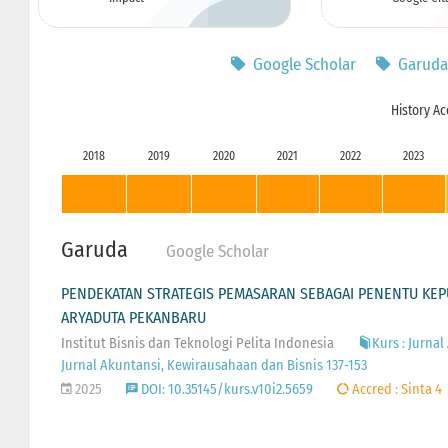
Google Scholar
Garuda
History Ac
2018
2019
2020
2021
2022
2023
Garuda
Google Scholar
PENDEKATAN STRATEGIS PEMASARAN SEBAGAI PENENTU KEP
ARYADUTA PEKANBARU
Institut Bisnis dan Teknologi Pelita Indonesia
Kurs : Jurnal
Jurnal Akuntansi, Kewirausahaan dan Bisnis 137-153
2025
DOI: 10.35145/kurs.v10i2.5659
Accred : Sinta 4