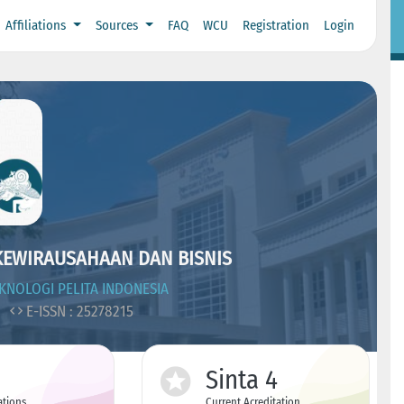
Affiliations
Sources
FAQ
WCU
Registration
Login
 KEWIRAUSAHAAN DAN BISNIS
EKNOLOGI PELITA INDONESIA
3
E-ISSN : 25278215
Sinta 4
ations
Current Acreditation