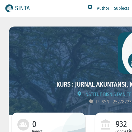
SINTA
Author
Subjects
KURS : JURNAL AKUNTANSI,
INSTITUT BISNIS DAN T
P-ISSN : 2527822
0
932
Impact
Google Cit