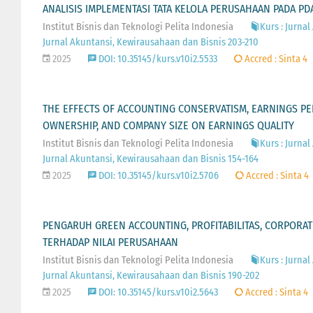
ANALISIS IMPLEMENTASI TATA KELOLA PERUSAHAAN PADA P
Institut Bisnis dan Teknologi Pelita Indonesia
Kurs : Jurnal
Jurnal Akuntansi, Kewirausahaan dan Bisnis 203-210
2025
DOI: 10.35145/kurs.v10i2.5533
Accred : Sinta 4
THE EFFECTS OF ACCOUNTING CONSERVATISM, EARNINGS PE
OWNERSHIP, AND COMPANY SIZE ON EARNINGS QUALITY
Institut Bisnis dan Teknologi Pelita Indonesia
Kurs : Jurnal
Jurnal Akuntansi, Kewirausahaan dan Bisnis 154-164
2025
DOI: 10.35145/kurs.v10i2.5706
Accred : Sinta 4
PENGARUH GREEN ACCOUNTING, PROFITABILITAS, CORPORATE
TERHADAP NILAI PERUSAHAAN
Institut Bisnis dan Teknologi Pelita Indonesia
Kurs : Jurnal
Jurnal Akuntansi, Kewirausahaan dan Bisnis 190-202
2025
DOI: 10.35145/kurs.v10i2.5643
Accred : Sinta 4