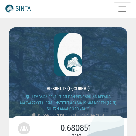
SINTA
AL-BUHUTS (E-JOURNAL)
LEMBAGA PENELITIAN DAN PENGABDIAN KEPADA
MASYARAKAT (LP2M) INSTITUT AGAMA ISLAM NEGERI (IAIN)
SULTAN AMAI GORONTALO
P-ISSN : SSN:1907
E-ISSN : 2442823X
0.680851
Impact