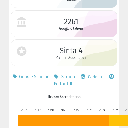
2261
Google Citations
Sinta 4
Current Acreditation
Google Scholar
Garuda
Website
Editor URL
History Accreditation
2018
2019
2020
2021
2022
2023
2024
2025
2