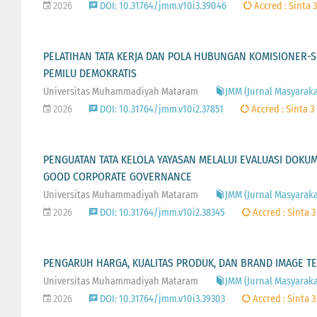
2026
DOI: 10.31764/jmm.v10i3.39046
Accred : Sinta 3
PELATIHAN TATA KERJA DAN POLA HUBUNGAN KOMISIONER-
PEMILU DEMOKRATIS
Universitas Muhammadiyah Mataram
JMM (Jurnal Masyarakat
2026
DOI: 10.31764/jmm.v10i2.37851
Accred : Sinta 3
PENGUATAN TATA KELOLA YAYASAN MELALUI EVALUASI DO
GOOD CORPORATE GOVERNANCE
Universitas Muhammadiyah Mataram
JMM (Jurnal Masyarakat
2026
DOI: 10.31764/jmm.v10i2.38345
Accred : Sinta 3
PENGARUH HARGA, KUALITAS PRODUK, DAN BRAND IMAGE T
Universitas Muhammadiyah Mataram
JMM (Jurnal Masyarakat
2026
DOI: 10.31764/jmm.v10i3.39303
Accred : Sinta 3