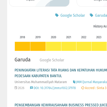
Google Scholar
Garuda
History Ac
2018
2019
2020
2021
2022
2023
Garuda
Google Scholar
PENINGKATAN LITERASI TATA RUANG DAN KEPATUHAN HUKU
PEDESAAN KABUPATEN BANTUL
Universitas Muhammadiyah Mataram
JMM (Jurnal Masyarakat
2026
DOI: 10.31764/jmm.v10i2.37978
Accred : Sinta 3
PENGEMBANGAN KEWIRAUSAHAAN BUSINESS PRESSED JUIC