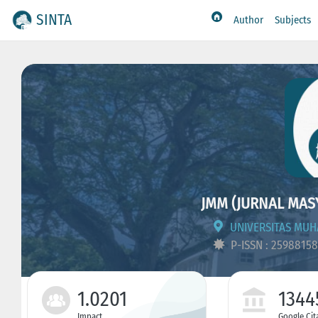
SINTA
Author
Subjects
JMM (JURNAL MAS
UNIVERSITAS MU
P-ISSN : 2598815
1.0201
1344
Impact
Google Cit