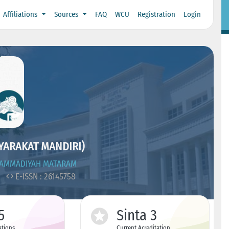
Affiliations
Sources
FAQ
WCU
Registration
Login
YARAKAT MANDIRI)
HAMMADIYAH MATARAM
8
E-ISSN : 26145758
5
Sinta 3
ations
Current Acreditation