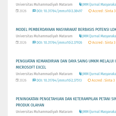
Universitas Muhammadiyah Mataram
JMM (Jurnal Masyarakat
2026
DOI: 10.31764/jmm.v10i3.38497
Accred : Sinta 3
MODEL PEMBERDAYAAN MASYARAKAT BERBASIS POTENSI LOK
Universitas Muhammadiyah Mataram
JMM (Jurnal Masyarakat
2026
DOI: 10.31764/jmm.v10i2.37926
Accred : Sinta 3
PENGUATAN KEMANDIRIAN DAN DAYA SAING UMKM MELALUI 
MICROSOFT EXCEL
Universitas Muhammadiyah Mataram
JMM (Jurnal Masyarakat
2026
DOI: 10.31764/jmm.v10i2.37513
Accred : Sinta 3
PENINGKATAN PENGETAHUAN DAN KETERAMPILAN PETANI SIN
PRODUK OLAHAN
Universitas Muhammadiyah Mataram
JMM (Jurnal Masyarakat