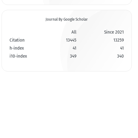
Journal By Google Scholar
All
Since 2021
Citation
13445
13259
h-index
41
41
i10-index
349
340