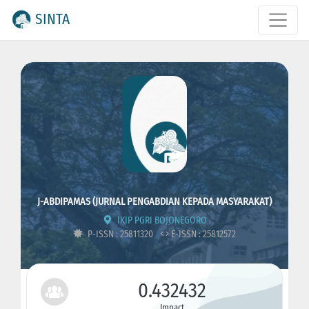
SINTA
J-ABDIPAMAS (JURNAL PENGABDIAN KEPADA MASYARAKAT)
IKIP PGRI BOJONEGORO
P-ISSN : 25811320
E-ISSN : 25812572
0.432432
Impact