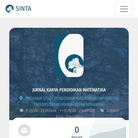
SINTA
JURNAL KARYA PENDIDIKAN MATEMATIKA
PROGRAM STUDI PENDIDIKAN MATEMATIKA UNIVERSITAS
UNIVERSITAS MUHAMMADIYAH SEMARANG
P-ISSN : 23392444
E-ISSN : 25498401
Subject
Area : Education
0
Impact