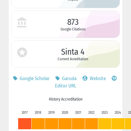
873
Google Citations
Sinta 4
Current Acreditation
Google Scholar
Garuda
Website
Editor URL
History Accreditation
2017
2018
2019
2020
2021
2022
2023
2024
2