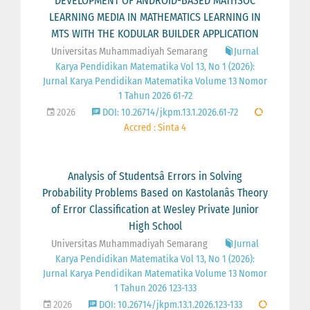
DEVELOPMENT OF ANDROID-BASED MATHSOC
LEARNING MEDIA IN MATHEMATICS LEARNING IN
MTS WITH THE KODULAR BUILDER APPLICATION
Universitas Muhammadiyah Semarang
Jurnal
Karya Pendidikan Matematika Vol 13, No 1 (2026):
Jurnal Karya Pendidikan Matematika Volume 13 Nomor
1 Tahun 2026 61-72
2026
DOI: 10.26714/jkpm.13.1.2026.61-72
Accred : Sinta 4
Analysis of Studentsâ Errors in Solving
Probability Problems Based on Kastolanâs Theory
of Error Classification at Wesley Private Junior
High School
Universitas Muhammadiyah Semarang
Jurnal
Karya Pendidikan Matematika Vol 13, No 1 (2026):
Jurnal Karya Pendidikan Matematika Volume 13 Nomor
1 Tahun 2026 123-133
2026
DOI: 10.26714/jkpm.13.1.2026.123-133