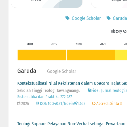
Google Scholar
Garuda
History Ac
2018
2019
2020
2021
20
Garuda
Google Scholar
Kontekstualisasi Nilai Kekristenan dalam Upacara Hajat S
Sekolah Tinggi Teologi Tawangmangu
Fidei: Jurnal Teologi 
Sistematika dan Praktika 272-287
2026
DOI: 10.34081/fidei.v9i1.653
Accred : Sinta 3
Teologi Sapaan: Pelayanan Non-Verbal sebagai Pewartaan 