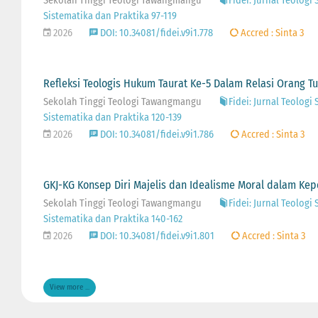
Sekolah Tinggi Teologi Tawangmangu
Fidei: Jurnal Teologi 
Sistematika dan Praktika 97-119
2026
DOI: 10.34081/fidei.v9i1.778
Accred : Sinta 3
Refleksi Teologis Hukum Taurat Ke-5 Dalam Relasi Orang T
Sekolah Tinggi Teologi Tawangmangu
Fidei: Jurnal Teologi 
Sistematika dan Praktika 120-139
2026
DOI: 10.34081/fidei.v9i1.786
Accred : Sinta 3
GKJ-KG Konsep Diri Majelis dan Idealisme Moral dalam Kep
Sekolah Tinggi Teologi Tawangmangu
Fidei: Jurnal Teologi 
Sistematika dan Praktika 140-162
2026
DOI: 10.34081/fidei.v9i1.801
Accred : Sinta 3
View more ...