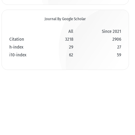
Journal By Google Scholar
All
Since 2021
Citation
3218
2906
h-index
29
27
i10-index
62
59