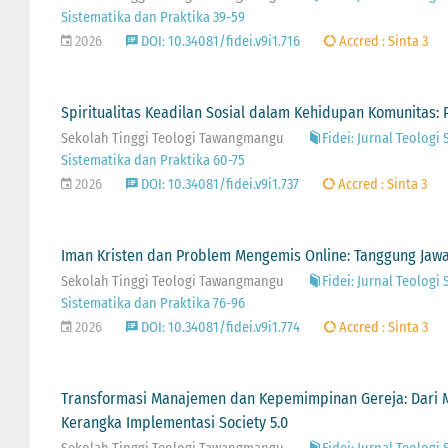
Sistematika dan Praktika 39-59
2026
DOI: 10.34081/fidei.v9i1.716
Accred : Sinta 3
Spiritualitas Keadilan Sosial dalam Kehidupan Komunitas: P
Sekolah Tinggi Teologi Tawangmangu
Fidei: Jurnal Teologi 
Sistematika dan Praktika 60-75
2026
DOI: 10.34081/fidei.v9i1.737
Accred : Sinta 3
Iman Kristen dan Problem Mengemis Online: Tanggung Jaw
Sekolah Tinggi Teologi Tawangmangu
Fidei: Jurnal Teologi 
Sistematika dan Praktika 76-96
2026
DOI: 10.34081/fidei.v9i1.774
Accred : Sinta 3
Transformasi Manajemen dan Kepemimpinan Gereja: Dari 
Kerangka Implementasi Society 5.0