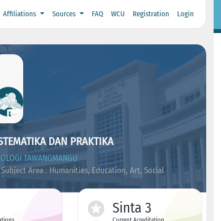
Affiliations
Sources
FAQ
WCU
Registration
Login
ISTEMATIKA DAN PRAKTIKA
TEOLOGI TAWANGMANGU
Subject Area : Humanities, Education, Art, Social
Sinta 3
ations
Current Acreditation