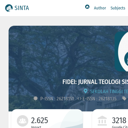
SINTA
Author
Subjects
FIDEI: JURNAL TEOLOGI S
SEKOLAH TINGGI 
P-ISSN : 26218151
E-ISSN : 26218135
2.625
3218
Impact
Google Cit