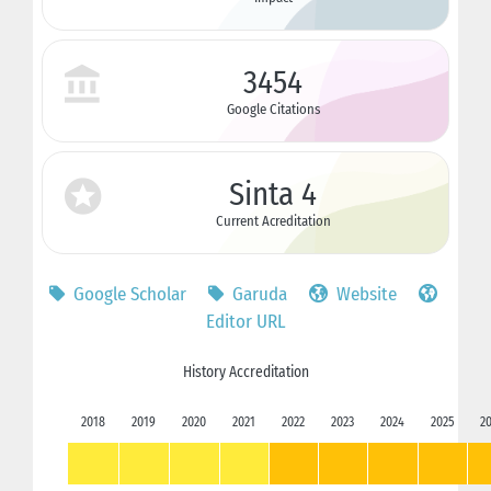
3454
Google Citations
Sinta 4
Current Acreditation
Google Scholar
Garuda
Website
Editor URL
History Accreditation
2018
2019
2020
2021
2022
2023
2024
2025
2