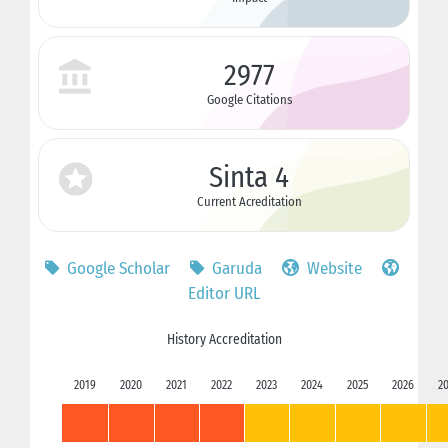
2977
Google Citations
Sinta 4
Current Acreditation
Google Scholar
Garuda
Website
Editor URL
History Accreditation
2019
2020
2021
2022
2023
2024
2025
2026
2