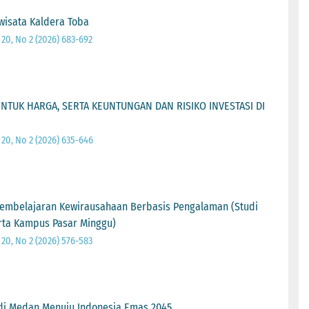
isata Kaldera Toba
0, No 2 (2026) 683-692
TUK HARGA, SERTA KEUNTUNGAN DAN RISIKO INVESTASI DI
20, No 2 (2026) 635-646
Pembelajaran Kewirausahaan Berbasis Pengalaman (Studi
arta Kampus Pasar Minggu)
0, No 2 (2026) 576-583
k di Medan Menuju Indonesia Emas 2045