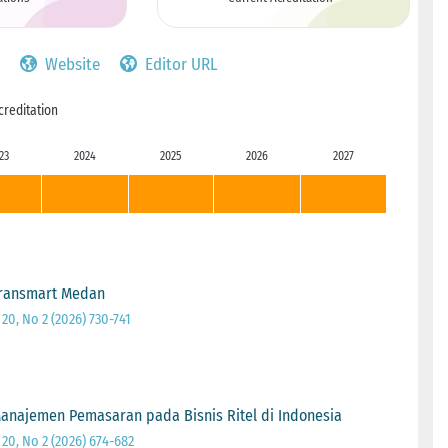
Website
Editor URL
creditation
23
2024
2025
2026
2027
Transmart Medan
0, No 2 (2026) 730-741
najemen Pemasaran pada Bisnis Ritel di Indonesia
0, No 2 (2026) 674-682