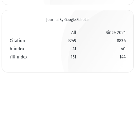
Journal By Google Scholar
All
Since 2021
Citation
9249
8836
h-index
41
40
i10-index
151
144