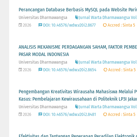
Perancangan Database Berbasis MySQL pada Website Pariw
Universitas Dharmawangsa
Jurnal Warta Dharmawangsa Vol 2
2026
DOI: 10.46576/wdw.v20i2.8677
Accred : Sinta 5
ANALISIS MEKANISME PERDAGANGAN SAHAM, FAKTOR PEMBEN
PASAR MODAL INDONESIA
Universitas Dharmawangsa
Jurnal Warta Dharmawangsa Vol 
2026
DOI: 10.46576/wdw.v20i2.8654
Accred : Sinta 5
Pengembangan Kreativitas Wirausaha Mahasiswa Melalui 
Kasus: Pembelajaran Kewirausahaan di Politeknik LP3I Jak
Universitas Dharmawangsa
Jurnal Warta Dharmawangsa Vol 2
2026
DOI: 10.46576/wdw.v20i2.8481
Accred : Sinta 5
Efektivitas dan Tantangan Penerapan Peradilan Elektroni