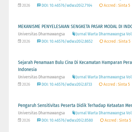
2026
DOI: 10.46576/wdw.v20i2.7164
Accred : Sinta 5
MEKANISME PENYELESAIAN SENGKETA PASAR MODAL DI IND
Universitas Dharmawangsa
Jurnal Warta Dharmawangsa Vol 2
2026
DOI: 10.46576/wdw.v20i2.8652
Accred : Sinta 5
Sejarah Penamaan Bulu Cina Di Kecamatan Hamparan Perak: 
Indonesia
Universitas Dharmawangsa
Jurnal Warta Dharmawangsa Vol 2
2026
DOI: 10.46576/wdw.v20i2.8733
Accred : Sinta 5
Pengaruh Sensitivitas Peserta Didik Terhadap Ketaatan M
Universitas Dharmawangsa
Jurnal Warta Dharmawangsa Vol 
2026
DOI: 10.46576/wdw.v20i2.8580
Accred : Sinta 5