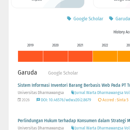
Google Scholar
Garuda
History Ac
2019
2020
2021
2022
20
Garuda
Google Scholar
Sistem Informasi Inventori Barang Berbasis Web Pada PT 
Universitas Dharmawangsa
Jurnal Warta Dharmawangsa Vol 2
2026
DOI: 10.46576/wdw.v20i2.8679
Accred : Sinta 5
Perlindungan Hukum terhadap Konsumen dalam Strategi Ma
Universitas Dharmawangsa
Jurnal Warta Dharmawangsa Vol 2