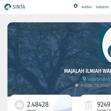
SINTA
Author
Subjects
MAJALAH ILMIAH W
UNIVERSITA
P-ISSN : 1829746
2.48428
9249
Impact
Google Cit