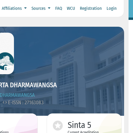
Affiliations
Sources
FAQ
WCU
Registration
Login
ARTA DHARMAWANGSA
S DHARMAWANGSA
3
E-ISSN : 27163083
Sinta 5
ations
Current Acreditation