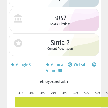
3847
Google Citations
Sinta 2
Current Acreditation
Google Scholar
Garuda
Website
Editor URL
History Accreditation
2018
2019
2020
2021
2022
2023
2024
2025
2