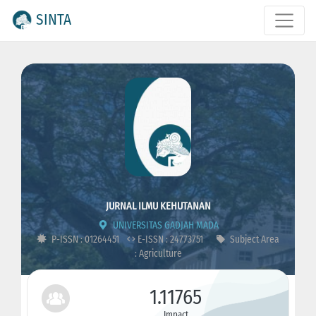
SINTA
JURNAL ILMU KEHUTANAN
UNIVERSITAS GADJAH MADA
P-ISSN : 01264451
E-ISSN : 24773751
Subject Area
: Agriculture
1.11765
Impact