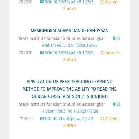
2020
DOI: 10.31958/jeh.v5i1.2292
Accred :
Sinta 4
MEMBINGKAI AGAMA DAN KEBANGSAAN
State Institute for Islamic Studies Batusangkar
El
-Hekam Vol 5, No 1 (2020) 61-72
2020
DOI: 10.31958/jeh.v5i1.2289
Accred :
Sinta 4
APPLICATION OF PEER TEACHING LEARNING
METHOD TO IMPROVE THE ABILITY TO READ THE
QUR'AN CLASS IV AT SDN 21 SIJUNJUNG
State Institute for Islamic Studies Batusangkar
El
-Hekam Vol 5, No 1 (2020) 73-86
2020
DOI: 10.31958/jeh.v5i1.2251
Accred :
Sinta 4