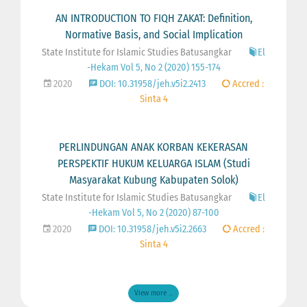
AN INTRODUCTION TO FIQH ZAKAT: Definition,
Normative Basis, and Social Implication
State Institute for Islamic Studies Batusangkar
El
-Hekam Vol 5, No 2 (2020) 155-174
2020
DOI: 10.31958/jeh.v5i2.2413
Accred :
Sinta 4
PERLINDUNGAN ANAK KORBAN KEKERASAN
PERSPEKTIF HUKUM KELUARGA ISLAM (Studi
Masyarakat Kubung Kabupaten Solok)
State Institute for Islamic Studies Batusangkar
El
-Hekam Vol 5, No 2 (2020) 87-100
2020
DOI: 10.31958/jeh.v5i2.2663
Accred :
Sinta 4
View more ...