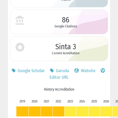
86
Google Citations
Sinta 3
Current Acreditation
Google Scholar
Garuda
Website
Editor URL
History Accreditation
2019
2020
2021
2022
2023
2024
2025
2026
2