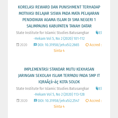
KORELASI REWARD DAN PUNISHMENT TERHADAP
MOTIVASI BELAJAR SISWA PADA MATA PELAJARAN
PENDIDIKAN AGAMA ISLAM DI SMA NEGERI 1
SALIMPAUNG KABUPATEN TANAH DATAR
State Institute for Islamic Studies Batusangkar
El
-Hekam Vol 5, No 2 (2020) 101-112
2020
DOI: 10.31958/jeh.v5i2.2665
Accred :
Sinta 4
IMPLEMENTASI STANDAR MUTU KEKHASAN
JARINGAN SEKOLAH ISLAM TERPADU PADA SMP IT
IQRAÃ¢â¬â¢ KOTA SOLOK
State Institute for Islamic Studies Batusangkar
El
-Hekam Vol 5, No 2 (2020) 113-128
2020
DOI: 10.31958/jeh.v5i2.2547
Accred :
Sinta 4