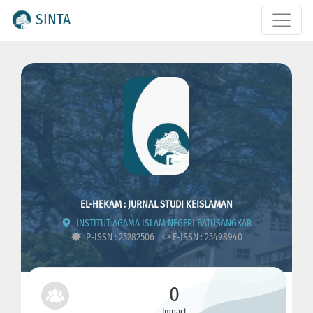
SINTA
EL-HEKAM : JURNAL STUDI KEISLAMAN
INSTITUT AGAMA ISLAM NEGERI BATUSANGKAR
P-ISSN : 25282506
E-ISSN : 25498940
0
Impact