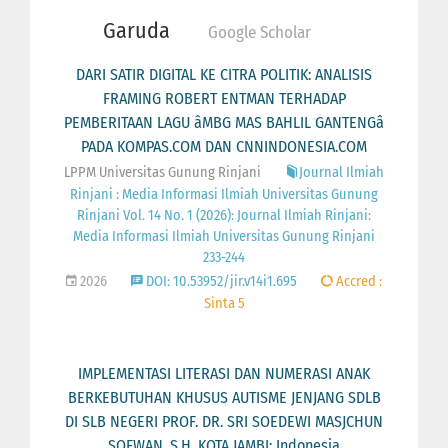
Garuda
Google Scholar
DARI SATIR DIGITAL KE CITRA POLITIK: ANALISIS
FRAMING ROBERT ENTMAN TERHADAP
PEMBERITAAN LAGU âMBG MAS BAHLIL GANTENGâ
PADA KOMPAS.COM DAN CNNINDONESIA.COM
LPPM Universitas Gunung Rinjani
Journal Ilmiah
Rinjani : Media Informasi Ilmiah Universitas Gunung
Rinjani Vol. 14 No. 1 (2026): Journal Ilmiah Rinjani:
Media Informasi Ilmiah Universitas Gunung Rinjani
233-244
2026
DOI: 10.53952/jir.v14i1.695
Accred :
Sinta 5
IMPLEMENTASI LITERASI DAN NUMERASI ANAK
BERKEBUTUHAN KHUSUS AUTISME JENJANG SDLB
DI SLB NEGERI PROF. DR. SRI SOEDEWI MASJCHUN
SOFWAN, S.H. KOTA JAMBI: Indonesia