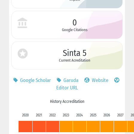
0
Google Citations
Sinta 5
Current Acreditation
Google Scholar
Garuda
Website
Editor URL
History Accreditation
2020
2021
2022
2023
2024
2025
2026
2027
20