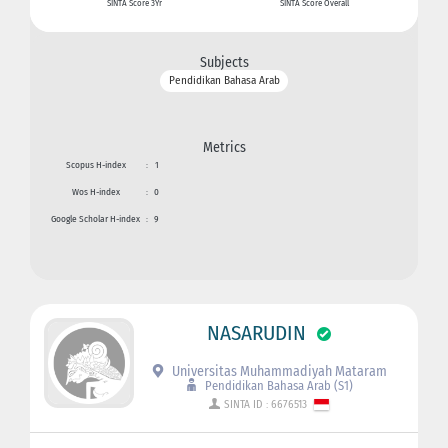
SINTA Score 3Yr
SINTA Score Overall
Subjects
Pendidikan Bahasa Arab
Metrics
Scopus H-index
:
1
Wos H-index
:
0
Google Scholar H-index
:
9
NASARUDIN
Universitas Muhammadiyah Mataram
Pendidikan Bahasa Arab (S1)
SINTA ID : 6676513