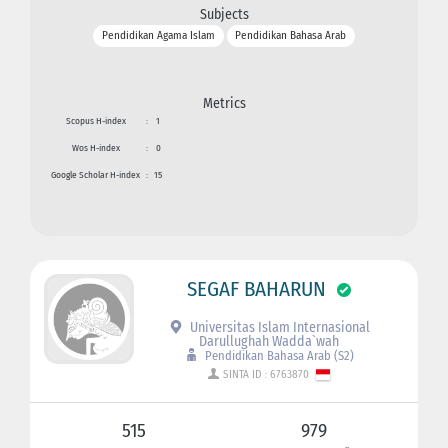
Subjects
Pendidikan Agama Islam
Pendidikan Bahasa Arab
Metrics
Scopus H-index
:
1
Wos H-index
:
0
Google Scholar H-index
:
15
SEGAF BAHARUN
Universitas Islam Internasional
Darullughah Wadda`wah
Pendidikan Bahasa Arab (S2)
SINTA ID : 6763870
515
979