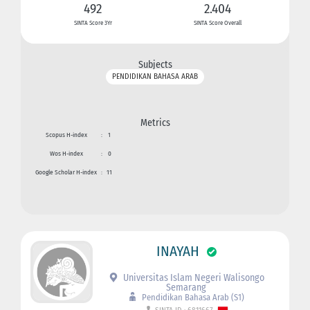
492
2.404
SINTA Score 3Yr
SINTA Score Overall
Subjects
PENDIDIKAN BAHASA ARAB
Metrics
Scopus H-index
:
1
Wos H-index
:
0
Google Scholar H-index
:
11
INAYAH
Universitas Islam Negeri Walisongo
Semarang
Pendidikan Bahasa Arab (S1)