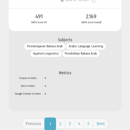
SINTA ID : 6811667
491
2.169
SINTA Score 3Yr
SINTA Score Overall
Subjects
Pembelajaran Bahasa Arab
Arabic Language Learning
Applied Linguistics
Pendidikan Bahasa Arab
Metrics
Scopus H-index
:
0
Wos H-index
:
0
Google Scholar H-index
:
8
Previous
2
3
4
5
Next
1