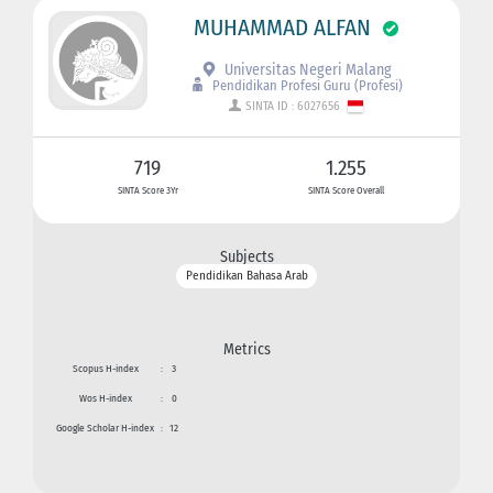
MUHAMMAD ALFAN
Universitas Negeri Malang
Pendidikan Profesi Guru (Profesi)
SINTA ID : 6027656
719
1.255
SINTA Score 3Yr
SINTA Score Overall
Subjects
Pendidikan Bahasa Arab
Metrics
Scopus H-index
:
3
Wos H-index
:
0
Google Scholar H-index
:
12