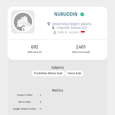
NURUDDIN
Universitas Negeri Jakarta
Linguistik Terapan (S3)
SINTA ID : 6029642
692
2.401
SINTA Score 3Yr
SINTA Score Overall
Subjects
Pendidikan Bahasa Arab
Sastra Arab
Metrics
Scopus H-index
:
4
Wos H-index
:
0
Google Scholar H-index
:
11