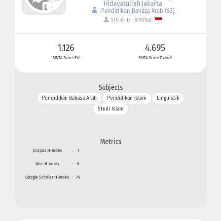
Hidayatullah Jakarta
Pendidikan Bahasa Arab (S2)
SINTA ID : 6198158
1.126
4.695
SINTA Score 3Yr
SINTA Score Overall
Subjects
Pendidikan Bahasa Arab
Pendidikan Islam
Linguistik
Studi Islam
Metrics
Scopus H-index
:
1
Wos H-index
:
0
Google Scholar H-index
:
74