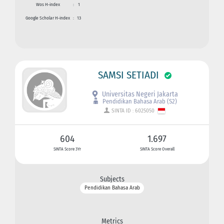
Wos H-index
:
1
Google Scholar H-index
:
13
SAMSI SETIADI
Universitas Negeri Jakarta
Pendidikan Bahasa Arab (S2)
SINTA ID : 6025050
604
1.697
SINTA Score 3Yr
SINTA Score Overall
Subjects
Pendidikan Bahasa Arab
Metrics