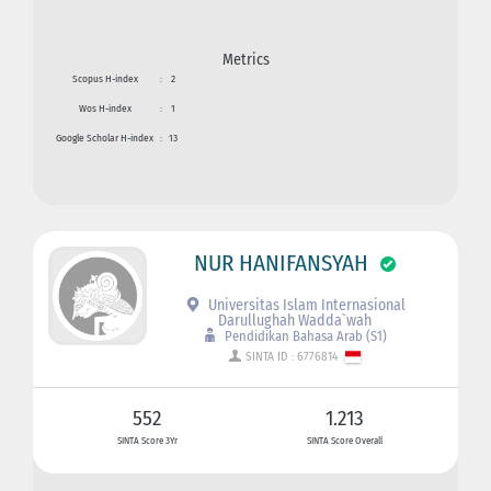
Metrics
Scopus H-index
:
2
Wos H-index
:
1
Google Scholar H-index
:
13
NUR HANIFANSYAH
Universitas Islam Internasional
Darullughah Wadda`wah
Pendidikan Bahasa Arab (S1)
SINTA ID : 6776814
552
1.213
SINTA Score 3Yr
SINTA Score Overall