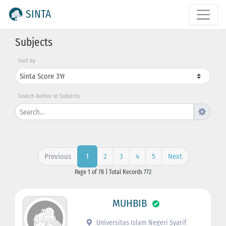
SINTA
Subjects
Sort by
Search Author in Subjects
Previous
2
3
4
5
Next
1
Page 1 of 78 | Total Records 772
MUHBIB
Universitas Islam Negeri Syarif