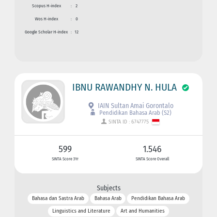
Scopus H-index
:
2
Wos H-index
:
0
Google Scholar H-index
:
12
IBNU RAWANDHY N. HULA
IAIN Sultan Amai Gorontalo
Pendidikan Bahasa Arab (S2)
SINTA ID : 6747775
599
1.546
SINTA Score 3Yr
SINTA Score Overall
Subjects
Bahasa dan Sastra Arab
Bahasa Arab
Pendidikan Bahasa Arab
Linguistics and Literature
Art and Humanities